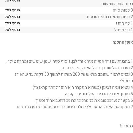
הוסף לסל
כפות שמן שומשום
3 כפות סויה
הוסף לסל
2 כפות חמאת בוטנים טבעית
הוסף לסל
1 כף מיונז
הוסף לסל
1 כף מייפל
הוסף לסל
אופן ההכנה:
1.בתבנית עם נייר אפייה נניח אורז לבן, נוסיף סויה, שמן שומשום וממרח צ׳ילי .
2.נערבב הכל טוב כך שכל האורז נצבע בסויה.
3.נכניס לתנור שחומם מראש על 200 מעלות למשך 30 דקות עד שהאורז
קראנצ׳י.
4.נוציא ונניח לצינון (כשהוא מתקרר הוא הופך ליותר קראנצ׳י)
5.נחתוך את כל מרכיבי הסלט ונניח בקערה.
6.בקערה נערבב טוב את כל מרכיבי הרוטב לרוטב אחיד וסמיך.
7.נוסיף את האורז הקארנצ׳י לסלט, נמזוג בנדיבות מהאורז, נערבב ונגיש.
בתאבון!