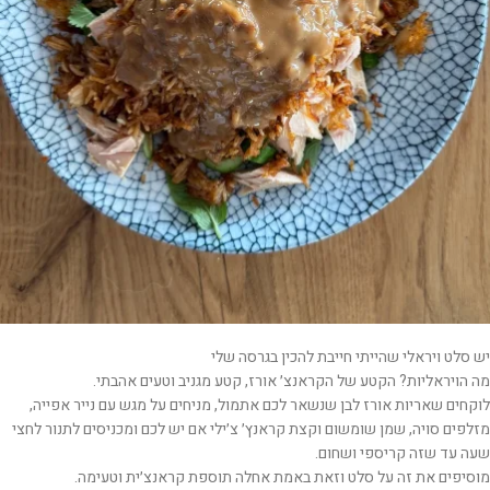
יש סלט ויראלי שהייתי חייבת להכין בגרסה שלי
מה הויראליות? הקטע של הקראנצ׳ אורז, קטע מגניב וטעים אהבתי.
לוקחים שאריות אורז לבן שנשאר לכם אתמול, מניחים על מגש עם נייר אפייה,
מזלפים סויה, שמן שומשום וקצת קראנץ׳ צ׳ילי אם יש לכם ומכניסים לתנור לחצי
שעה עד שזה קריספי ושחום.
מוסיפים את זה על סלט וזאת באמת אחלה תוספת קראנצ׳ית וטעימה.