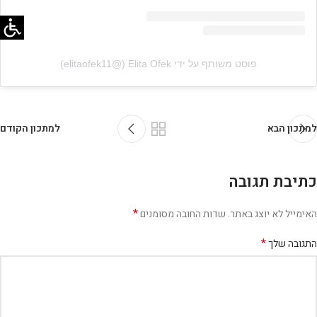
פוסט משותף על ידי ‏‎Elita Ofek‎‏ (@‏‎elitaofek11‎‏)
למתכון הבא
למתכון הקודם
כתיבת תגובה
*
האימייל לא יוצג באתר.
שדות החובה מסומנים
*
התגובה שלך