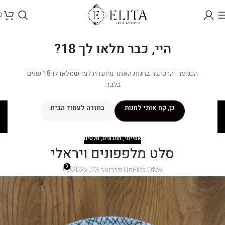
0
היי, כבר מלאו לך 18?
הכניסה והרכישה בחנות האתר מיועדת למי שמלאו לו 18 שנים
בלבד.
בלוג
כן, קח אותי לחנות
בחזרה לעמוד הבית
ראשי
/
מתכונים
/
אסייתי
אסייתי
,
מתכונים
,
סלטים
סלט מלפפונים ויראלי
0
Elita Ofek
On פברואר 23, 2025