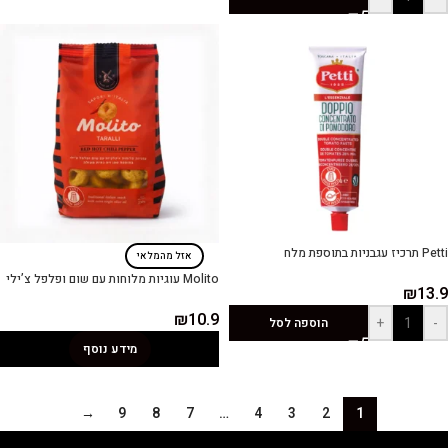
Petti תרכיז עגבניות בתוספת מלח
אזל מהמלאי
Molito עוגיות מלוחות עם שום ופלפל צ’ילי
₪
13.9
₪
10.9
+
-
הוספה לסל
מידע נוסף
→
9
8
7
…
4
3
2
1