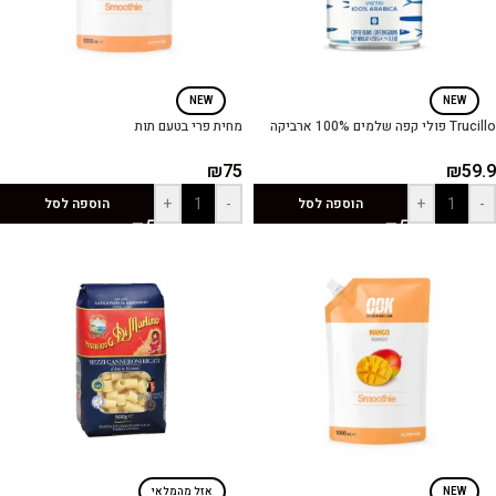
NEW
NEW
Trucillo פולי קפה שלמים 100% ארביקה
מחית פרי בטעם תות
₪
75
₪
59.9
+
-
+
-
הוספה לסל
הוספה לסל
NEW
אזל מהמלאי