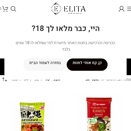
0
היי, כבר מלאו לך 18?
הכניסה והרכישה בחנות האתר מיועדת למי שמלאו לו 18 שנים
בלבד.
אטריות
כן, קח אותי לחנות
בחזרה לעמוד הבית
קטגוריות
עמוד הבית
/
אסייתי
/
אטריות
הצג
16
32
64
128