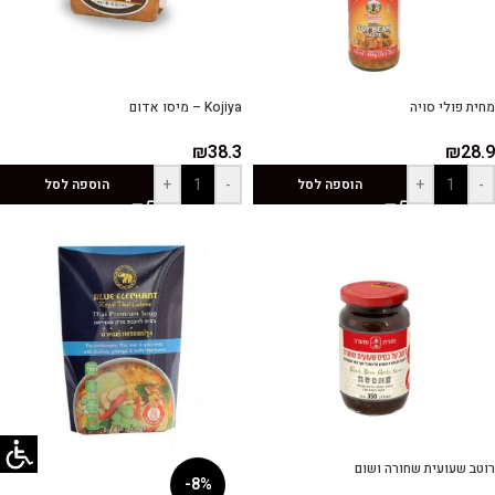
מחית פולי סויה
Kojiya – מיסו אדום
₪
38.3
₪
28.9
+
-
+
-
הוספה לסל
הוספה לסל
רוטב שעועית שחורה ושום
-8%