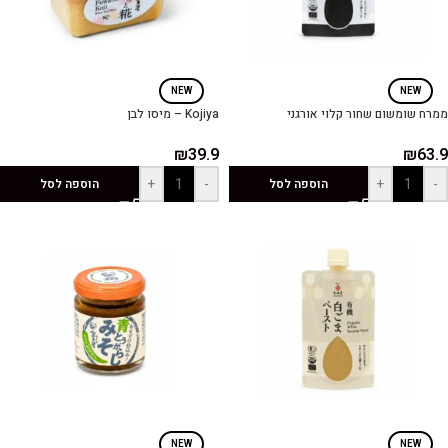
NEW
NEW
ממרח שומשום שחור קלוי אורגני
Kojiya – מיסו לבן
₪
39.9
₪
63.9
+
-
+
-
הוספה לסל
הוספה לסל
NEW
NEW