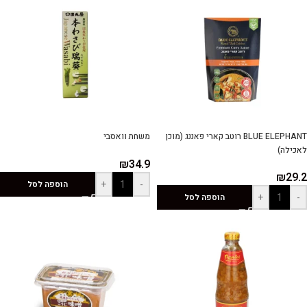
BLUE ELEPHANT רוטב קארי פאננג (מוכן
משחת וואסבי
לאכילה)
₪
34.9
₪
29.2
+
-
הוספה לסל
+
-
הוספה לסל