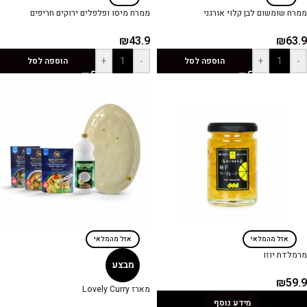
ממרח שומשום לבן קלוי אורגני
ממרח מיסו ופלפלים ירוקים חריפים
₪
43.9
₪
63.9
+
-
+
-
הוספה לסל
הוספה לסל
אזל מהמלאי
אזל מהמלאי
מרמלדת יוזו
מבצע
₪
59.9
מארז Lovely Curry
מידע נוסף