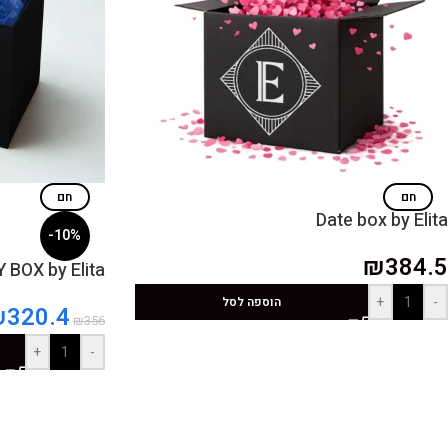
חם
חם
Date box by Elita
-10%
₪
384.5
BOX by Elita
+
-
הוספה לסל
₪
320.4
₪
356
+
-