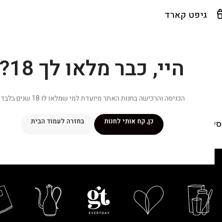
גיפט קארד
היי, כבר מלאו לך 18?
הכניסה והרכישה בחנות האתר מיועדת למי שמלאו לו 18 שנים בלבד.
כן, קח אותי לחנות
בחזרה לעמוד הבית
יפור שלי
מתכונים
מנוי ״אליטה פלוס״
חנות
פרסומים במדיה
צ