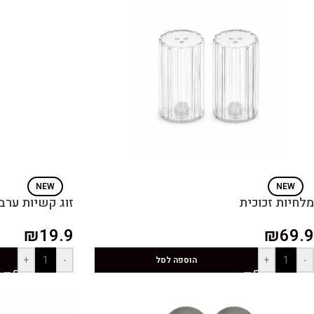
NEW
NEW
מלחיות זכוכית
זוג קשיות ערב
₪
19.9
₪
69.9
+
-
+
-
הוספה לסל