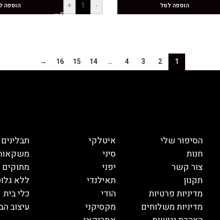
+
-
הוספה לסל
הוספה ל
→
16
15
14
…
4
3
2
1
הסיפור שלי
איטלקי
תבלינים
חנות
סיני
משקאות
צור קשר
יפני
מתוקים
תקנון
תאילנדי
ללא גלוט
מדיניות פרטיות
הודי
כלי בית
מדיניות משלוחים
מקסיקני
עיצוב הב