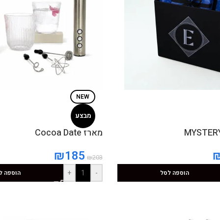
NEW
מבצע
MYSTERY 
מארז Cocoa Date
₪
185
₪
203
+
-
הוספה לסל
הוספה ל