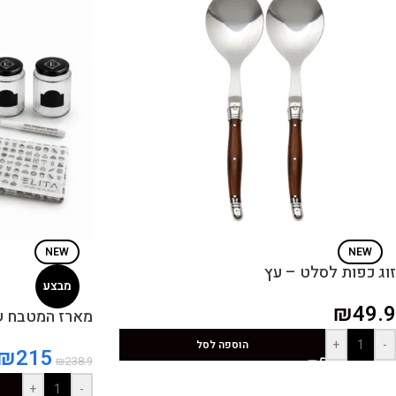
NEW
NEW
זוג כפות לסלט – עץ
מבצע
₪
49.9
מארז המטבח ש
+
-
הוספה לסל
₪
215
₪
238.9
+
-