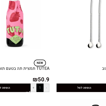
NEW
וב
TUTEA תמצית תה בטעם תות
₪
50.9
+
-
הוספה לסל
הוספה ל