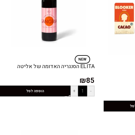
NEW
ELITA הסנגריה האדומה של אליטה
₪
85
+
-
הוספה לסל
סל