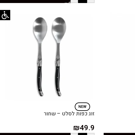
NEW
זוג כפות לסלט – שחור
₪
49.9