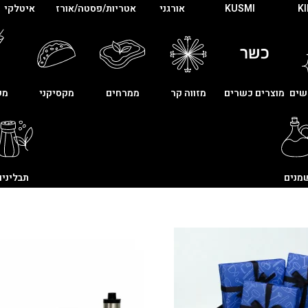
K
KUSMI
אורגני
אטריות/פסטה/אורז
איטלקי
שים
מוצרים כשרים
מזווה קר
ממרחים
מקסיקני
מש
מנים
תבלינים