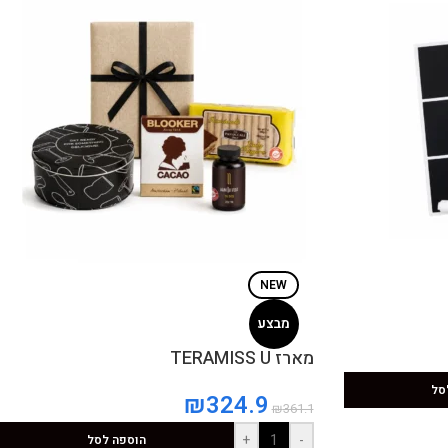
NEW
מבצע
מארז TERAMISS U
סל
₪
324.9
₪
361.1
+
-
הוספה לסל