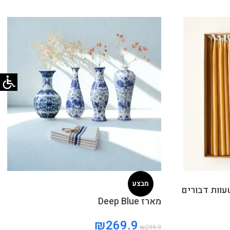
מבצע
נרות משעוות דבורים
מארז Deep Blue
₪
269.9
₪
299.9