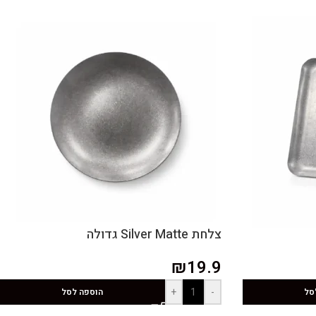
צלחת Silver Matte גדולה
₪
19.9
+
-
סל
הוספה לסל