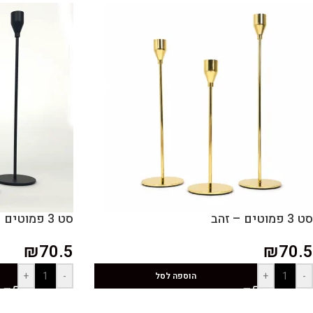
סט 3 פמוטים – זהב
סט 3 פמוטים – שחור
₪
70.5
₪
70.5
+
-
+
-
הוספה לסל