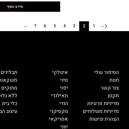
מידע נוסף
→
7
6
5
4
3
2
1
←
הסיפור שלי
איטלקי
תבלינים
חנות
סיני
משקאות
צור קשר
יפני
מתוקים
תקנון
תאילנדי
ללא גלוט
מדיניות פרטיות
הודי
כלי בית
מדיניות משלוחים
מקסיקני
עיצוב הב
הצהרת נגישות
אמריקאי
יווני