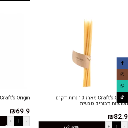
Facebook
Instagram
WhatsApp
Craft's Origin מארז 10 נרות דקים
Craft's Origin זוג נרות דונג טבעי
TikTok
משעוות דבורים טבעית
₪
69.9
₪
82.9
+
-
+
-
הוספה לסל