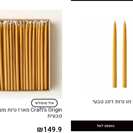
אזל מהמלאי
Craft's Origin מארז 
טבעית
הוספה לסל
₪
149.9