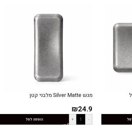
מגש Silver Matte מלבני קטן
₪
24.9
+
-
סל
הוספה לסל