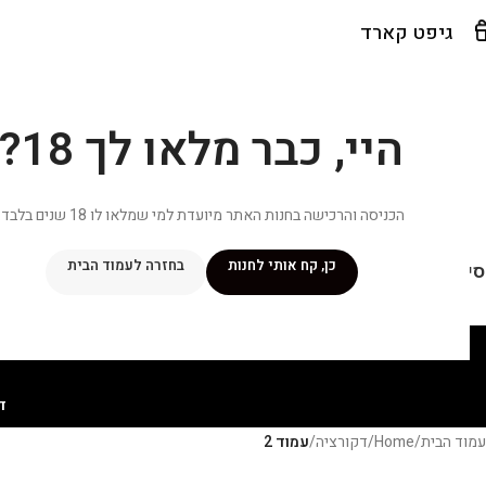
גיפט קארד
היי, כבר מלאו לך 18?
הכניסה והרכישה בחנות האתר מיועדת למי שמלאו לו 18 שנים בלבד.
כן, קח אותי לחנות
בחזרה לעמוד הבית
יפור שלי
מתכונים
מנוי ״אליטה פלוס״
חנות
פרסומים במדיה
צ
ד
עמוד הבית
/
Home
/
דקורציה
/
עמוד 2