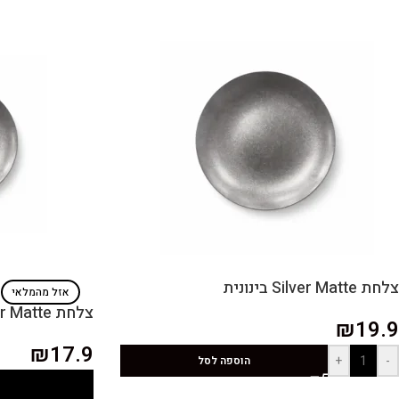
צלחת Silver Matte בינונית
אזל מהמלאי
צלחת Silver Matte קטנה
₪
19.9
₪
17.9
+
-
הוספה לסל