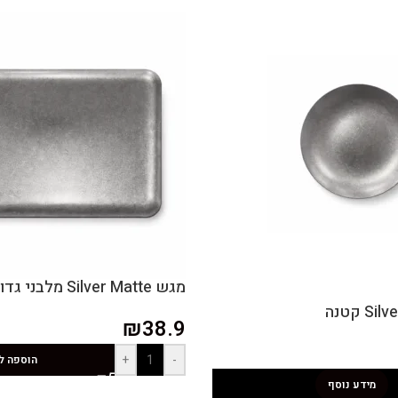
מגש Silver Matte מלבני גדול
₪
38.9
+
-
הוספה ל
מידע נוסף