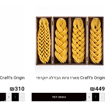
Craft's Origin מארז נרות הבדלה יוקרתי
Craft's Origin נר דונג טבעי ענק ספירלה
₪
310
₪
449
+
-
+
-
הוספה לסל