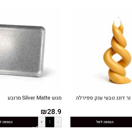
מגש Silver Matte מרובע
₪
28.9
+
-
הוספה לסל
הוספה ל