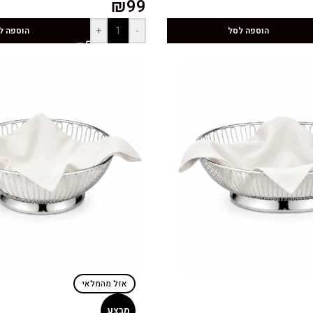
₪
99
+
-
הוספה לסל
הוספה ל
אזל מהמלאי
מבצע