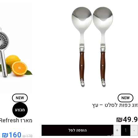
NEW
NEW
זוג כפות לסלט – עץ
מבצע
₪
49.9
מארז Refresh
+
-
הוספה לסל
₪
160
₪
178