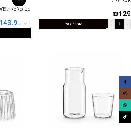
אסייתית
סט סלסלת SERVE אובלית ומפית
₪
129
143.9
+
-
₪
159.9
הוספה לסל
Facebook
Instagram
WhatsApp
TikTok