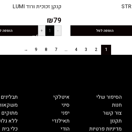
קנקן זכוכית ורוד LUMI
₪
79
+
-
הוספה לסל
הוספה ל
→
9
8
7
…
4
3
2
1
הסיפור שלי
איטלקי
תבלינים
חנות
סיני
משקאות
צור קשר
יפני
מתוקים
תקנון
תאילנדי
ללא גלוט
מדיניות פרטיות
הודי
כלי בית