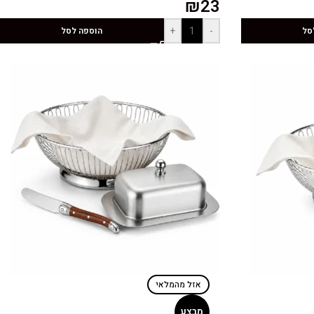
₪
23
+
-
סל
הוספה לסל
אזל מהמלאי
מבצע