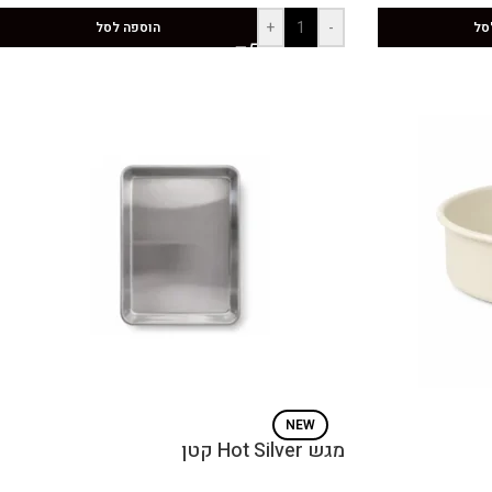
+
-
סל
הוספה לסל
NEW
מגש Hot Silver קטן