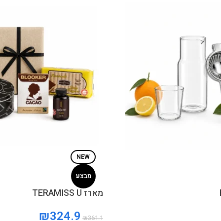
NEW
מבצע
מארז TERAMISS U
₪
324.9
₪
361.1