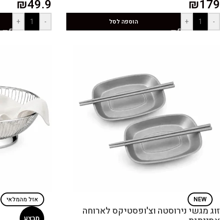
₪
49.9
₪
179
+
-
+
-
הוספה לסל
NEW
אזל מהמלאי
זוג מגשי נירוסטה וצ'ופסטיקס לארוחה
מבצע