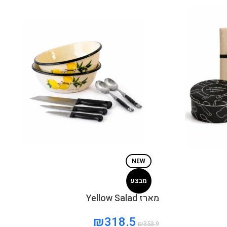
NEW
מבצע
מארז Yellow Salad
₪
318.5
₪
353.9