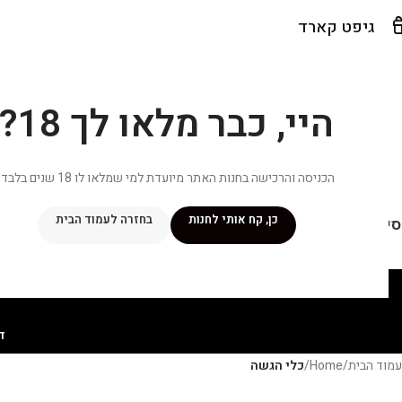
גיפט קארד
היי, כבר מלאו לך 18?
הכניסה והרכישה בחנות האתר מיועדת למי שמלאו לו 18 שנים בלבד.
כן, קח אותי לחנות
בחזרה לעמוד הבית
יפור שלי
מתכונים
מנוי ״אליטה פלוס״
חנות
פרסומים במדיה
צ
ד
עמוד הבית
/
Home
/
כלי הגשה