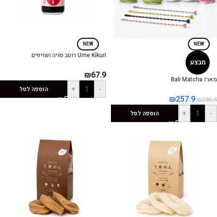
NEW
NEW
Ume Kikuri רוטב סויה ושזיפים
מבצע
₪
67.9
מארז Bali Matcha
+
-
הוספה לסל
₪
257.9
₪
286.5
+
-
הוספה לסל