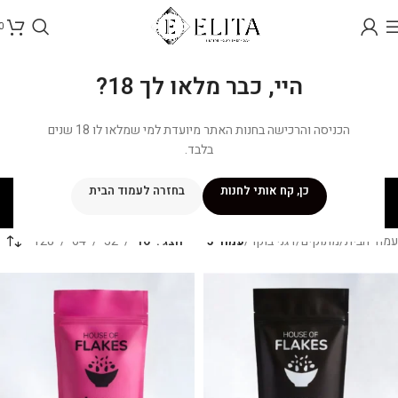
0
היי, כבר מלאו לך 18?
הכניסה והרכישה בחנות האתר מיועדת למי שמלאו לו 18 שנים
בלבד.
דגני בוקר
כן, קח אותי לחנות
בחזרה לעמוד הבית
קטגוריות
עמוד הבית
/
מתוקים
/
דגני בוקר
/
עמוד 3
הצג
16
32
64
128