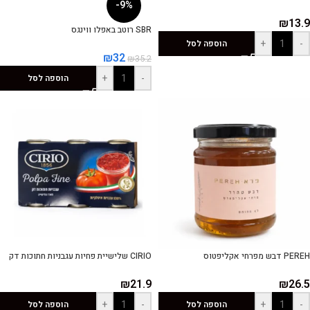
-9%
₪
13.9
SBR רוטב באפלו ווינגס
+
-
הוספה לסל
₪
32
₪
35.2
+
-
הוספה לסל
PEREH דבש מפרחי אקליפטוס
CIRIO שלישיית פחיות עגבניות חתוכות דק
₪
21.9
₪
26.5
+
-
+
-
הוספה לסל
הוספה לסל