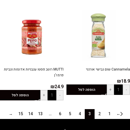
Cannamela שום גבישי אורגני
MUTTI רוטב פסטו עגבניות אדומות וגבינת
פרמז'ן
₪
18.9
₪
24.9
+
-
הוספה לסל
+
-
הוספה לסל
→
15
14
13
…
6
5
4
3
2
1
←