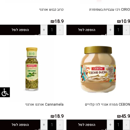
CIRIO רכז עגבניות בשפופרת
כרוב כבוש אורגני
₪
18.9
₪
10.9
+
-
+
-
הוספה לסל
הוספה לסל
CEBON ממרח אגוזי לוז קלויים
Cannamela אורגנו אורגני
₪
18.9
₪
45.9
+
-
+
-
הוספה לסל
הוספה לסל