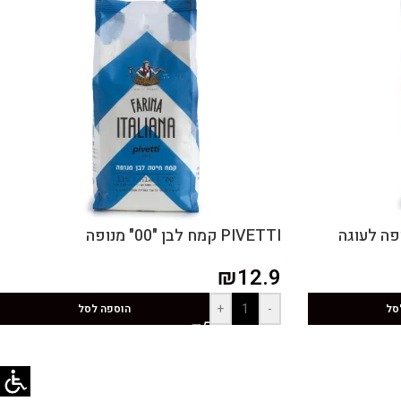
PIVETTI קמח לבן "00" מנופה
₪
12.9
+
-
סל
הוספה לסל