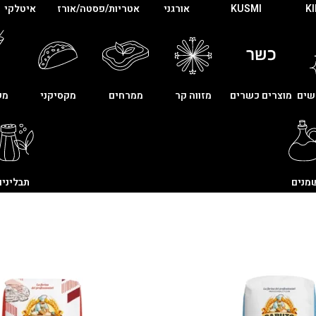
K
KUSMI
אורגני
אטריות/פסטה/אורז
איטלקי
שים
מוצרים כשרים
מזווה קר
ממרחים
מקסיקני
מש
מנים
תבלינים