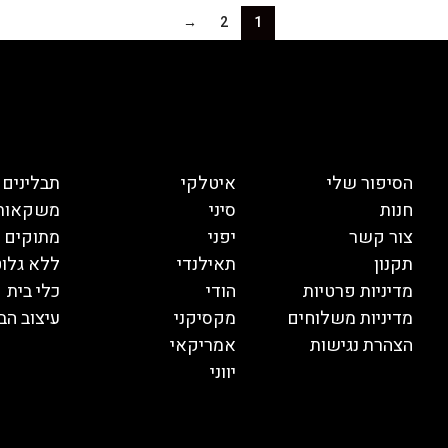
→
2
1
הסיפור שלי
איטלקי
תבלינים
חנות
סיני
משקאות
צור קשר
יפני
מתוקים
תקנון
תאילנדי
ללא גלוט
מדיניות פרטיות
הודי
כלי בית
מדיניות משלוחים
מקסיקני
עיצוב הב
הצהרת נגישות
אמריקאי
יווני