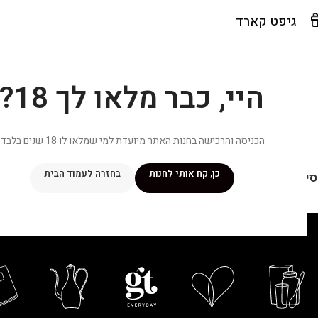
גיפט קארד
היי, כבר מלאו לך 18?
הכניסה והרכישה בחנות האתר מיועדת למי שמלאו לו 18 שנים בלבד.
כן, קח אותי לחנות
בחזרה לעמוד הבית
יפור שלי
מתכונים
מנוי ״אליטה פלוס״
חנות
פרסומים במדיה
צ