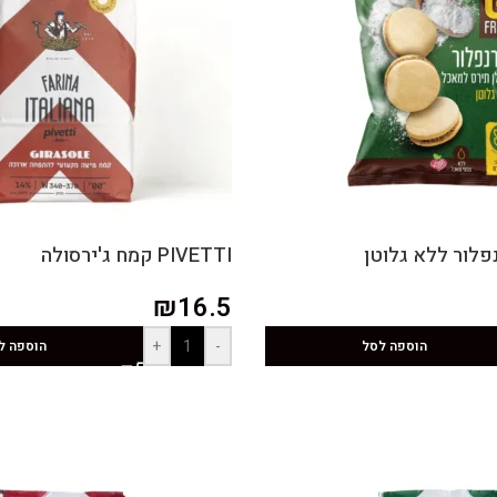
PIVETTI קמח ג'ירסולה
₪
16.5
+
-
הוספה לסל
הוספה ל