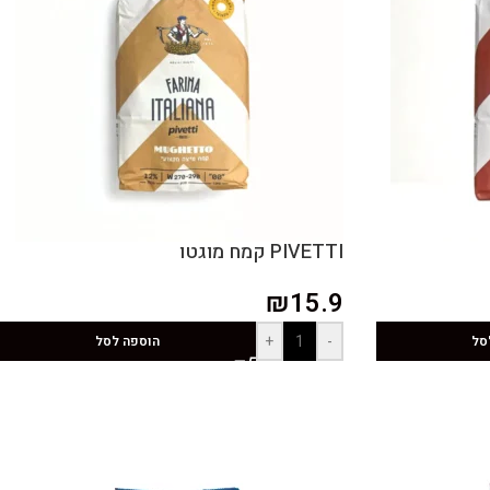
PIVETTI קמח מוגטו
₪
15.9
+
-
סל
הוספה לסל