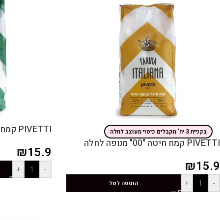
PIVETTI קמח חיטה "00" תופח מנופה
בקניית 3 יח' מקבלים כיסוי מעוצב לחלה
PIVETTI קמח חיטה "00" מנופה לחלה
₪
15.9
₪
15.9
+
-
+
-
הוספה לסל