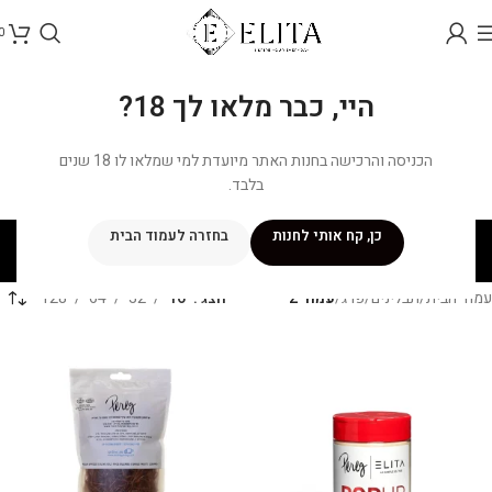
0
היי, כבר מלאו לך 18?
הכניסה והרכישה בחנות האתר מיועדת למי שמלאו לו 18 שנים
בלבד.
פרג
כן, קח אותי לחנות
בחזרה לעמוד הבית
קטגוריות
עמוד הבית
/
תבלינים
/
פרג
/
עמוד 2
הצג
16
32
64
128