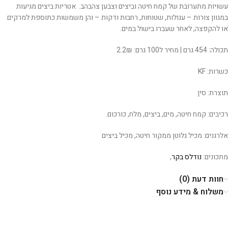
עשויות מתערובת של קמח חיטה וביצים וצבען צהבהב. אטריות ביצים מגיעות
במגוון צורות – עגולות, שטוחות, רחבות ודקות – והן משמשות כתוספת למרקים
או להקפצה, לאחר שעברו בישול במים.
תכולה: 454 גרם | מחיר ל100 גרם: 2.2₪
כשרות: KF
תוצרת: סין
רכיבים: קמח חיטה, מים, ביצים, מלח, כורכום.
אלרגנים: מכיל גלוטן ממקור חיטה, מכיל ביצים
מתכונים:
נודלס בקר
,
חוות דעת (0)
משלוח & מידע נוסף