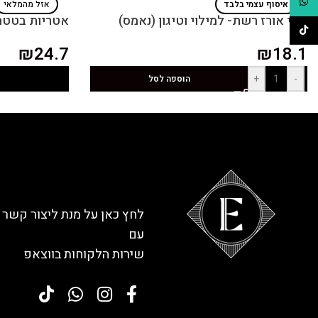
WhatsApp
איסוף עצמי בלבד
אזל מהמלאי
דפי אורז רשת- למילוי וטיגון (נאמס)
אטריות בטטה 
TikTok
₪
24.7
₪
18.1
+
-
הוספה לסל
לחץ כאן על מנת ליצור קשר
עם
שירות הלקוחות בווצאפ