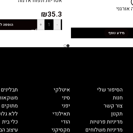
אטריות תפוח אדמה
אורגני
₪
35.3
+
-
הוספה ל
מידע נוסף
הסיפור שלי
איטלקי
תבלינים
חנות
סיני
משקאות
צור קשר
יפני
מתוקים
תקנון
תאילנדי
ללא גלוט
מדיניות פרטיות
הודי
כלי בית
מדיניות משלוחים
מקסיקני
עיצוב הב