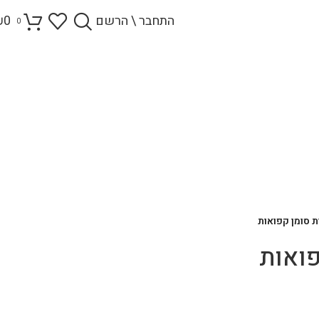
התחבר \ הרשם
0
₪
0
 סומן קפואות
פואות