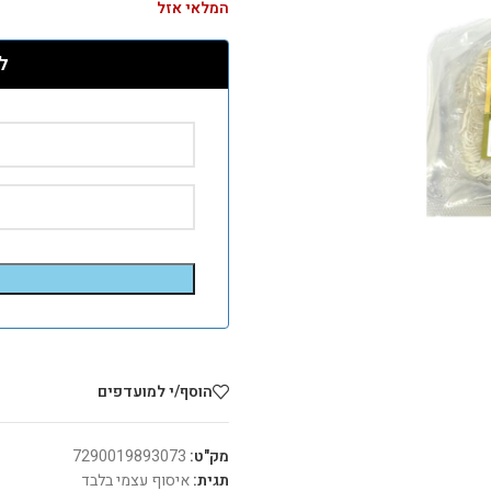
המלאי אזל
ל
הוסף/י למועדפים
מק"ט:
7290019893073
תגית:
איסוף עצמי בלבד