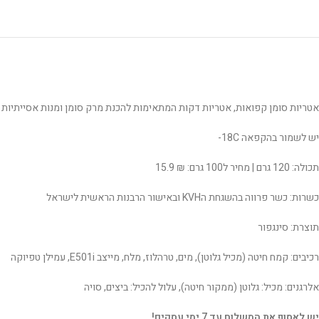
אטריות סומן קפואות, אטריות דקות המתאימות להכנת מרק סומן ומנות אסייתיות אח
יש לשמור בהקפאה 18C-
תכולה: 120 גרם | מחיר ל100 גרם: ₪ 15.9
כשרות: כשר פרווה בהשגחת הKVH ובאישור הרבנות הראשית לישראל
תוצרת: סינגפור
רכיבים: קמח חיטה (מכיל גלוטן), מים, טרהלוז, מלח, מייצב E501i, עמילן טפיוקה
אלרגנים: מכיל: גלוטן (ממקור חיטה), עלול להכיל: ביצים, סויה
יש לאסוף את המשלוח עד 7 ימי עסקים!