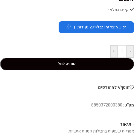
קיים במלאי
רכוש מוצר זה וקבל/י
23
נקודות :)
+
-
הוספה לסל
הוסף/י למועדפים
מק"ט:
8850372000380
תיאור
אטריות שעועית בחבילות קטנות אישיות.