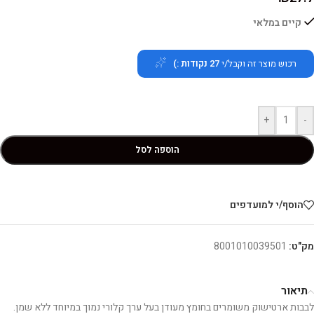
קיים במלאי
רכוש מוצר זה וקבל/י
27
נקודות :)
+
-
הוספה לסל
הוסף/י למועדפים
מק"ט:
8001010039501
תיאור
לבבות ארטישוק משומרים בחומץ מעודן בעל ערך קלורי נמוך במיוחד ללא שמן.