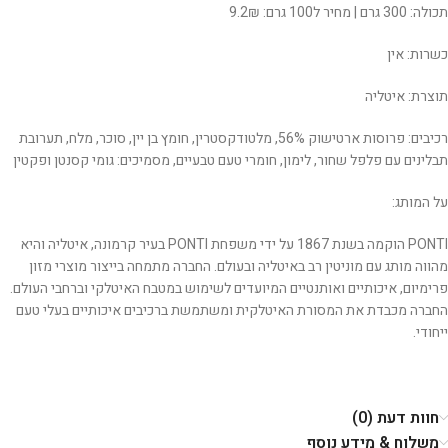
תכולה: 300 גרם | מחיר ל100 גרם: 9.2₪
כשרות: אין
תוצרת: איטליה
רכיבים: פרוסות ארטישוק 56%, מלטודקסטרין, חומץ בן יין, סוכר, מלח, תערובת
תבלינים עם פלפל שחור, לימון, חומרי טעם טבעיים, מסמיכים: גומי קסנטן ופקטין
על המותג:
PONTI הוקמה בשנת 1867 על ידי משפחת PONTI בעיר קרמונה, איטליה והיא
מהווה מותג עם מוניטין רב באיטליה ובעולם. החברה מתמחה בייצור מוצרי מזון
פרימיום, איכותיים ואותנטיים המיועדים לשימוש במטבח האיטלקי וברחבי העולם.
החברה מכבדת את המסורת האיטלקית ומשתמשת ברכיבים איכותיים בעלי טעם
ייחודי.
חוות דעת (0)
משלוח & מידע נוסף