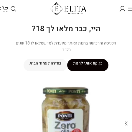
0
היי, כבר מלאו לך 18?
הכניסה והרכישה בחנות האתר מיועדת למי שמלאו לו 18 שנים
בלבד.
כן, קח אותי לחנות
בחזרה לעמוד הבית