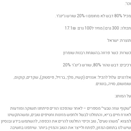
וכו׳.
מכיל 80% דבש לא מחומם ו-20% שורש ג׳ינג׳ר.
תכולה: 300 גרם | מחיר ל100 גרם: 17.1₪
תוצרת: ישראל
כשרות: כשר פרווה בהשגחת רבנות שומרון
רכיבים: דבש טהור 80%, שורש ג'ינג'ר 20%
אלרגנים: עלול להכיל: אגוזים (קשיו, מלך, ברזיל, פיסטוק), שקדים, קוקוס,
שומשום, סויה, בוטנים.
על המותג:
״שקוף שזה טבעי״ מספרים – לאחר שהפכנו הורים פיתחנו תשוקה ומודעות
לאורח חיים בריא, והתחלנו לבשל ולחפש מזונות וחטיפים טובים, ומשהתקשינו
למצוא "משהו טעים", טוב וכיפי החלטנו להרים את הכפפה, להשתמש בידע ובנסיון
שיש לנו בתחום המזון, לפתח ולייצר את הטוב והמזין ביותר. שיתפנו בחשיבה