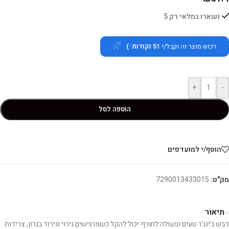
נשארו במלאי רק 5
רכוש מוצר זה וקבל/י
51
נקודות :)
+
-
הוספה לסל
הוסף/י למועדפים
מק"ט:
7290013433015
תיאור
דבש ג׳ינג׳ר טעים ומעולה לחורף יכול להקל כשמרגישים גירוי וגירוד בגרון, צרידות