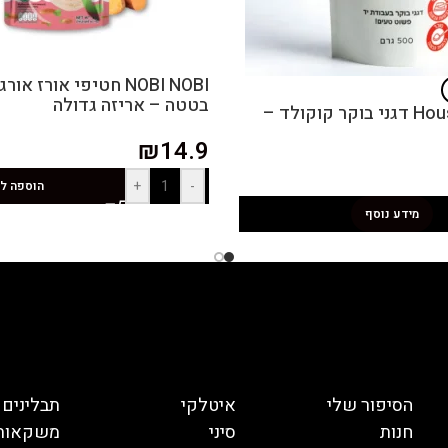
NOBI NOBI חטיפי אורז 
בטטה – אריזה גדולה
House of Flakes דגני בוקר קוקולד –
₪
14.9
+
-
הוספה ל
מידע נוסף
הסיפור שלי
איטלקי
תבלינים
חנות
סיני
משקאות