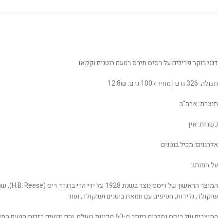
דגני בוקר פריכים על בסיס תירס בטעם בוטנים וקקאו
תכולה: 326 גרם | מחיר ל100 גרם: 12.8₪
תוצרת: ארה"ב
כשרות: אין
אלרגנים: מכיל בוטנים
על המותג:
המוצר 
שוקולד, גלידות, חטיפים עם חמאת בוטנים ושוקולד, ועוד.
המוצרים של ריסס נמכרים ביותר מ-60 מדינות בעולם, והם ידועים בזכות הטעם המיוחד של חמאת הבוטנים המתוקה בשילוב עם השוקולד.