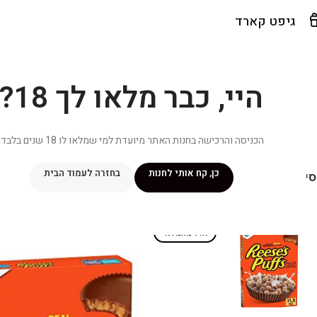
גיפט קארד
היי, כבר מלאו לך 18?
הכניסה והרכישה בחנות האתר מיועדת למי שמלאו לו 18 שנים בלבד.
כן, קח אותי לחנות
בחזרה לעמוד הבית
יפור שלי
מתכונים
מנוי ״אליטה פלוס״
חנות
פרסומים במדיה
צ
אזל מהמלאי