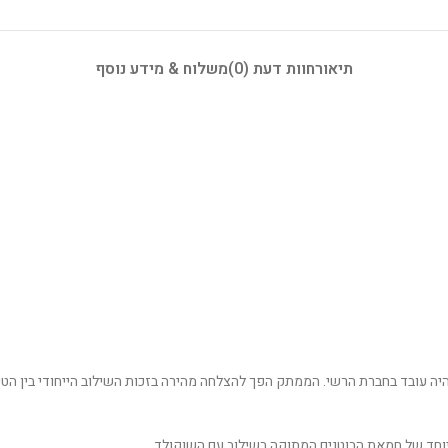
תיאור
חוות דעת (0)
משלוח & מידע נוסף
הראשון של ריסס נוצר בשנת 1928 על ידי הרי ברנרד ריס (H.B. Reese), שהיה עובד בחברת הרשי. הממתק הפך להצלחה מהיר