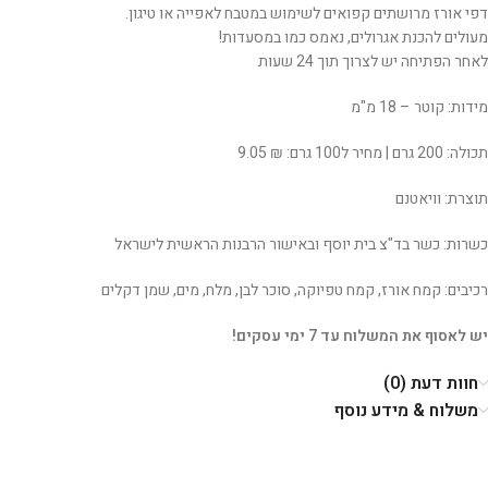
דפי אורז מרושתים קפואים לשימוש במטבח לאפייה או טיגון.
מעולים להכנת אגרולים, נאמס כמו במסעדות!
לאחר הפתיחה יש לצרוך תוך 24 שעות
מידות: קוטר – 18 מ"מ
תכולה: 200 גרם | מחיר ל100 גרם: ₪ 9.05
תוצרת: וויאטנם
כשרות: כשר בד"צ בית יוסף ובאישור הרבנות הראשית לישראל
רכיבים: קמח אורז, קמח טפיוקה, סוכר לבן, מלח, מים, שמן דקלים
יש לאסוף את המשלוח עד 7 ימי עסקים!
חוות דעת (0)
משלוח & מידע נוסף