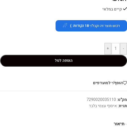
קיים במלאי
רכוש מוצר זה וקבל/י
18
נקודות :)
+
-
הוספה לסל
הוסף/י למועדפים
מק"ט:
7290020035110
תגית:
איסוף עצמי בלבד
תיאור