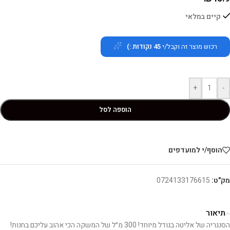
קיים במלאי
רכוש מוצר זה וקבל/י
45
נקודות :)
+
-
הוספה לסל
הוסף/י למועדפים
מק"ט:
0724133176615
תיאור
הסנגריה של אליטה בגודל מיוחד! 300 מ״ל של המשקה הכי אהוב עליכם בחנות!