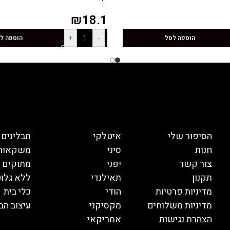
₪
18.1
+
-
הוספה לסל
הוספה ל
הסיפור שלי
איטלקי
תבלינים
חנות
סיני
משקאות
צור קשר
יפני
מתוקים
תקנון
תאילנדי
ללא גלוט
מדיניות פרטיות
הודי
כלי בית
מדיניות משלוחים
מקסיקני
עיצוב הב
הצהרת נגישות
אמריקאי