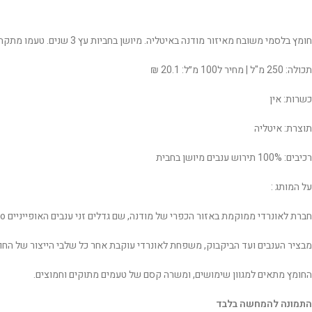
חומץ בלסמי משובח מאיזור מודנה באיטליה. מיושן בחביות עץ 3 שנים. טעמו מתקתק מעט ומרוכז. מתאים לסלטים, בשרים וכריכים
תכולה: 250 מ"ל | מחיר ל100 מ״ל: 20.1 ₪
כשרות: אין
תוצרת: איטליה
רכיבים: 100% תירוש ענבים מיושן בחבית
על המותג :
חברת‭ ‬לאונרדי‭ ‬ממוקמת‭ ‬באזור‭ ‬הכפרי‭ ‬של‭ ‬מודנה, ‬שם‭ ‬גדלים‭ ‬זני‭ ‬ענבים‭ ‬האופייניים‭‬Lambrusco‭ ‬ו‭-‬Trebbian o‭ ‬מהם‭ ‬מפיקים‭ ‬את‭ ‬מיץ‭ ‬הענבים‭ ‬הייחודי‭ ‬המהווה‭ ‬את‭ ‬המרכיב‭ ‬הבסיסי‭ ‬של‭ ‬חומץ‭ ‬בלסמי‭ ‬לאונרדי.
‬מבציר‭ ‬הענבים‭ ‬ועד‭ ‬הביקבוק, ‬משפחת‭ ‬לאונרדי‭ ‬עוקבת‭ ‬אחר‭ ‬כל‭ ‬שלבי‭ ‬הייצור‭ ‬של‭ ‬החומץ‭ ‬המסורתי. ‬החומצים‭ ‬של‭ ‬לאונרדי מגיעים‭ ‬באריזות‭ ‬מהודרות‭ ‬המחמיאות‭ ‬לאיכותו‭ ‬של‭ ‬המוצר‭.‬
החומץ מתאים‭ ‬למגוון‭ ‬שימושים, ‬ומשרה‭ ‬קסם‭ ‬של‭ ‬טעמים‭ ‬מתוקים‭ ‬וחמוצים.
התמונה להמחשה בלבד