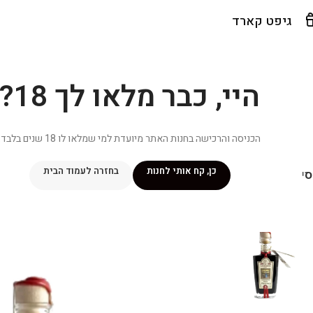
גיפט קארד
היי, כבר מלאו לך 18?
הכניסה והרכישה בחנות האתר מיועדת למי שמלאו לו 18 שנים בלבד.
כן, קח אותי לחנות
בחזרה לעמוד הבית
יפור שלי
מתכונים
מנוי ״אליטה פלוס״
חנות
פרסומים במדיה
צ