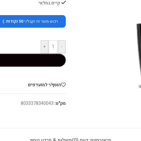
קיים במלאי
רכוש מוצר זה וקבל/י
50
נקודות :)
+
-
הוסף/י למועדפים
מק"ט:
8033378340043
תיאור
חוות דעת (0)
משלוח & מידע נוסף