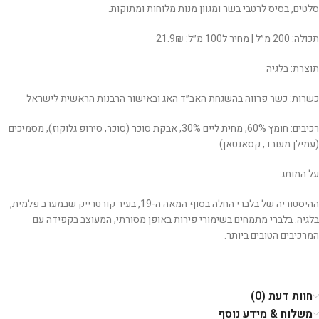
סלטים, בסיס לרטבי בשר ומגוון מנות מלוחות ומתוקות.
תכולה: 200 מ״ל | מחיר ל100 מ״ל: 21.9₪
תוצרת: בלגיה
כשרות: כשר פרווה בהשגחת האב״ד האג ובאישור הרבנות הראשית לישראל
רכיבים: חומץ 60%, מחית ליים 30%, אבקת סוכר (סוכר, סירופ גלוקוז), מסמיכים
(עמילן מעובד, קסאנטאן)
על המותג:
ההיסטוריה של בלברי החלה בסוף המאה ה-19, בעיר קורטרייק שבמערב פלמית,
בלגיה. בלברי מתמחים בשימורי פירות באופן מסורתי, המעוצב בקפידה עם
המרכיבים הטובים ביותר.
חוות דעת (0)
משלוח & מידע נוסף