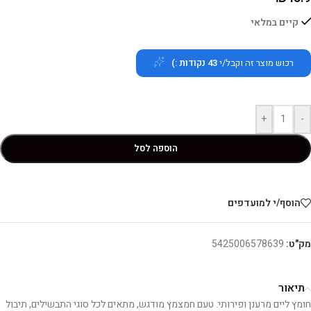
קיים במלאי
רכוש מוצר זה וקבל/י
43
נקודות :)
+
-
הוספה לסל
הוסף/י למועדפים
מק"ט:
5425006578639
תיאור
חומץ ליים מרענן ופירותי. טעם חמצמץ מודגש, מתאים לכל סוגי התבשילים, תיבול