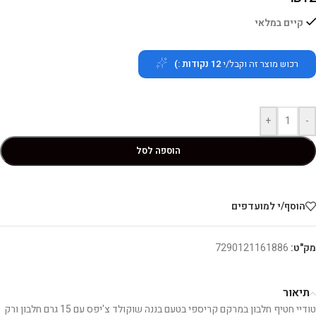
קיים במלאי
רכוש מוצר זה וקבל/י
12
נקודות :)
+
-
הוספה לסל
הוסף/י למועדפים
מק"ט:
7290121161886
תיאור
טודיי חטיף חלבון במרקם קריספי בטעם בננה שוקולד צ'יפס עם 15 גרם חלבון ורק