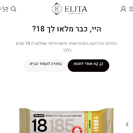
0
היי, כבר מלאו לך 18?
הכניסה והרכישה בחנות האתר מיועדת למי שמלאו לו 18 שנים
בלבד.
כן, קח אותי לחנות
בחזרה לעמוד הבית