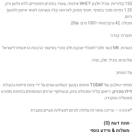
150 קלוריות. מכיל חלבון WHEY איכותי, עשיר בסיבים תזונתיים, ללא גלוטן ורק
1.25 כפיות סוכר בחטיף. חטיף מפנק לארוחה קלה וטעימה לאחר אימון ולמשך
היום.
תכולה: 42 גרם | מחיר ל100 גרם: 20₪
תוצרת: קנדה
כשרות: MK כשר חלבי לאוכלי אבקת חלב נוכרי באישור הרבנות הראשית לישראל
אלרגנים: מכיל: חלב, סויה
על המותג:
חטיפי החלבון של
TODAY
פותחו במשך כשלוש שנים על ידי צוות פיתוח בהובלת
לילו בוכניק
, דיאטן קליני וטכנולוג מזון, ובשיתוף יצרנים המתמחים בתזונת ספורט
מאנגליה ומקנדה.
*אזהרה – צריכה מופרזת עלולה לגרום לפעילות מעיים מוגברת.
חוות דעת (0)
משלוח & מידע נוסף