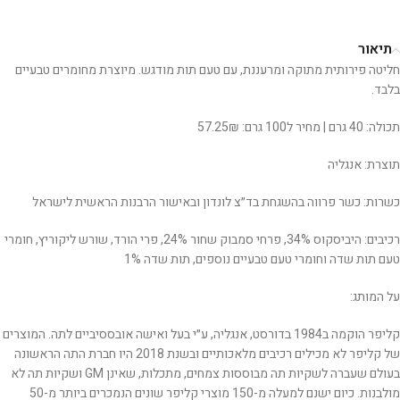
תיאור
חליטה פירותית מתוקה ומרעננת, עם טעם תות מודגש. מיוצרת מחומרים טבעיים
בלבד.
תכולה: 40 גרם | מחיר ל100 גרם: 57.25₪
תוצרת: אנגליה
כשרות: כשר פרווה בהשגחת בד״צ לונדון ובאישור הרבנות הראשית לישראל
רכיבים: היביסקוס 34%, פרחי סמבוק שחור 24%, פרי הורד, שורש ליקוריץ, חומרי
טעם תות שדה וחומרי טעם טבעיים נוספים, תות שדה 1%
על המותג:
קליפר הוקמה ב1984 בדורסט, אנגליה, ע״י בעל ואישה אובססיביים לתה. המוצרים
של קליפר לא מכילים רכיבים מלאכותיים ובשנת 2018 היו חברת התה הראשונה
בעולם שעברה לשקיות תה מבוססות צמחים, מתכלות, שאינן GM ושקיות תה לא
מולבנות. כיום ישנם למעלה מ-150 מוצרי קליפר שונים הנמכרים ביותר מ-50