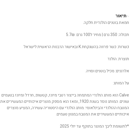
תיאור
חמאת בוטנים הולנדית חלקה.
תכולה: 350 גרם | מחיר ל100 גרם: 5.7₪
כשרות: כשר פרווה בהשגקחת K ובאישור הרבנות הראשית לישראל
תוצרת: הולנד
אלרגנים: מכיל בוטנים וסויה.
על המותג:
Calve הוא מותג הולנדי המתמחה בייצור רטבי מיונז, קטשופ, חרדל ומיונז בטעמים
שונים. המותג נוסד בשנת 1920, ומאז הוא מספק מוצרים איכותיים המעשירים את
המטבח ההולנדי והבינלאומי. מותג הולנדי עם היסטוריה עשירה, המציע מוצרים
איכותיים המעשירים את המטבח במגוון טעמים.
*לתשומת ליבך המוצר בתוקף עד יולי 2025