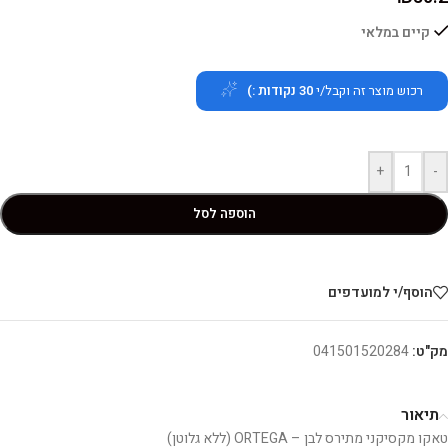
קיים במלאי
רכוש מוצר זה וקבל/י
30
נקודות :)
+
-
הוספה לסל
הוסף/י למועדפים
מק"ט:
041501520284
תיאור
טאקו מקסיקני מתירס לבן – ORTEGA (ללא גלוטן)