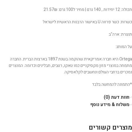
תכולה: 12 יחידות , 140 גרם | מחיר ל100 גרם: 21.57₪
כשרות: כשר פרווה U באישור הרבנות הראשית לישראל
תוצרת: ארה"ב
על המותג:
Ortega היא חברה אמריקאית שהוקמה בשנת 1897 בארצות הברית. החברה
מתמחה במוצרי מזון מקסיקניים כמו טאקו, רטבים, תבלינים וכדומה. המוצרים
נמכרים ברחבי העולם ונחשבים לקלאסיקה.
*התמונה להמחשה בלבד
חוות דעת (0)
משלוח & מידע נוסף
מוצרים קשורים