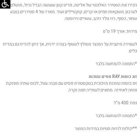
הכירו את הסטירר האלגנטי של אליטה, פריט קטן שעושה הבדל גדול, מושלם
לערבוב משקאות חמים או קרים, קוקטיילים ועוד. מארז של 4 סטיררים בצבע
שחור, כסוף, רוז גולד וזהב, עשויים נירוסטה.
מידות: אורך 19 ס"מ
לשמירה מיטבית על המוצר מומלץ לשטוף בצורה ידנית, אך ניתן להדיח גם במדיח
כלים.
*התמונה להמחשה בלבד
זוג כוסות RAY פסים נמוכות
זוג כוסות נמוכות מזכוכית בטקסטורת פסים עם מבנה עגול, לכוס שתיה מפנקת
ונוחה לאחיזה. מתאים לשתייה חמה וקרה.
נפח: 400 מ"ל
*התמונה להמחשה בלבד
**יכולות להיות סטיות במידות המוצר