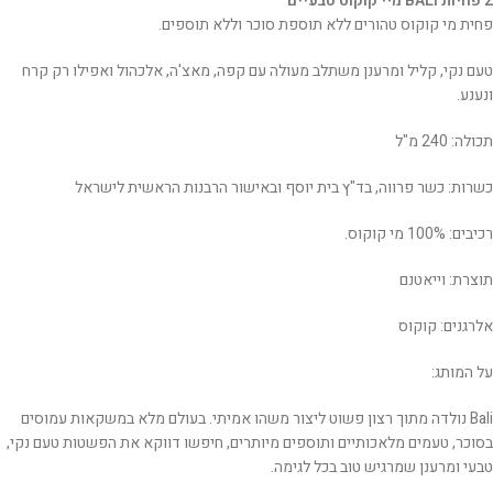
2 פחיות BALI מיי קוקוס טבעיים
פחית מי קוקוס טהורים ללא תוספת סוכר וללא תוספים.
טעם נקי, קליל ומרענן משתלב מעולה עם קפה, מאצ'ה, אלכהול ואפילו רק קרח
ונענע.
תכולה: 240 מ"ל
כשרות: כשר פרווה, בד"ץ בית יוסף ובאישור הרבנות הראשית לישראל
רכיבים: 100% מי קוקוס.
תוצרת: וייאטנם
אלרגנים: קוקוס
על המותג:
Bali נולדה מתוך רצון פשוט ליצור משהו אמיתי. בעולם מלא במשקאות עמוסים
בסוכר, טעמים מלאכותיים ותוספים מיותרים, חיפשו דווקא את הפשטות טעם נקי,
טבעי ומרענן שמרגיש טוב בכל לגימה.