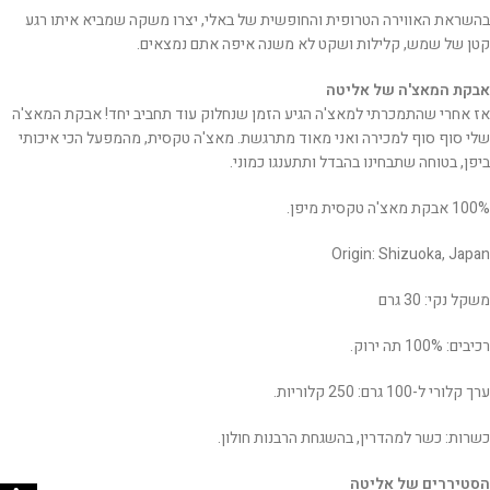
בהשראת האווירה הטרופית והחופשית של באלי, יצרו משקה שמביא איתו רגע
קטן של שמש, קלילות ושקט לא משנה איפה אתם נמצאים.
אבקת המאצ'ה של אליטה
אז אחרי שהתמכרתי למאצ'ה הגיע הזמן שנחלוק עוד תחביב יחד! אבקת המאצ'ה
שלי סוף סוף למכירה ואני מאוד מתרגשת. מאצ'ה טקסית, מהמפעל הכי איכותי
ביפן, בטוחה שתבחינו בהבדל ותתענגו כמוני.
100% אבקת מאצ'ה טקסית מיפן.
Origin: Shizuoka, Japan
משקל נקי: 30 גרם
רכיבים: 100% תה ירוק.
ערך קלורי ל-100 גרם: 250 קלוריות.
כשרות: כשר למהדרין, בהשגחת הרבנות חולון.
הסטיררים של אליטה