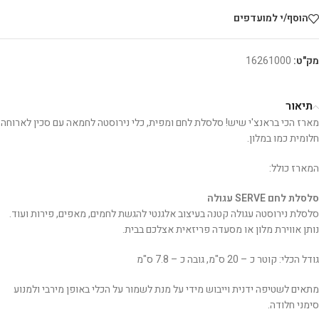
הוסף/י למועדפים
מק"ט:
16261000
תיאור
מארז הכי בראנצ'י שיש! סלסלת לחם ומפית, כלי נירוסטה לחמאה עם סכין לארוחה
חלומית כמו במלון.
המארז כולל:
סלסלת לחם SERVE עגולה
סלסלת נירוסטה עגולה קטנה בעיצוב אלגנטי להגשת לחמים, מאפים, פירות ועוד.
נותן אווירת מלון או מסעדה פריזאית אצלכם בבית.
גודל הכלי: קוטר כ – 20 ס"מ, גובה כ – 7.8 ס"מ
מתאים לשטיפה ידנית וייבוש מידי על מנת לשמור על הכלי באופן מירבי ולמנוע
סימני חלודה.