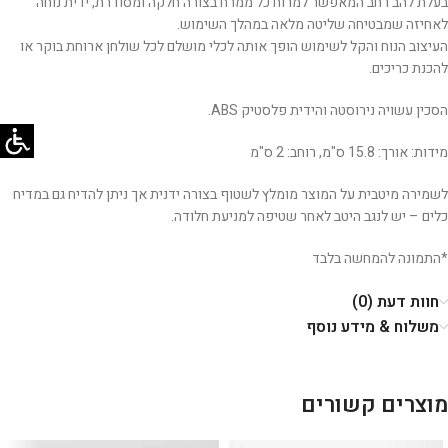
בעלת להב רחב המאפשר למרוח כל ממרח בצורה חלקה ומסודרת, ידית נוחה
לאחיזה שמבטיחה שליטה מלאה במהלך השימוש.
העיצוב הנוח והקל לשימוש הופך אותה לכלי מושלם לכל שולחן ארוחת בוקר או
להכנת כריכים.
הסכין עשויה נירוסטה והידית פלסטיק ABS.
מידות: אורך: 15.8 ס"מ, רוחב: 2 ס"מ
לשמירה מיטבית על המוצר מומלץ לשטוף בצורה ידנית אך ניתן להדיח גם במדיח
כלים – יש לנגב היטב לאחר שטיפה למניעת חלודה.
*התמונה להמחשה בלבד
חוות דעת (0)
משלוח & מידע נוסף
מוצרים קשורים