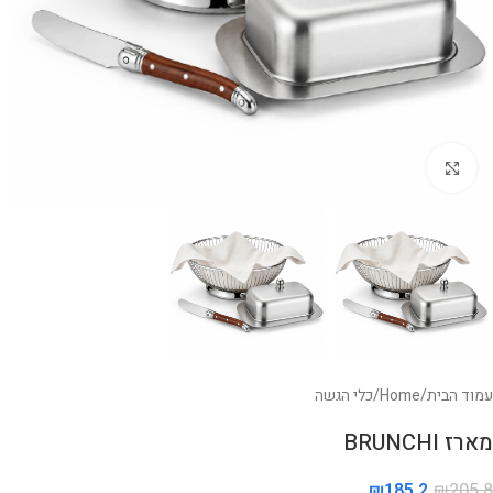
לחצו להגדלה
עמוד הבית
/
Home
/
כלי הגשה
מארז BRUNCHI
₪
185.2
₪
205.8