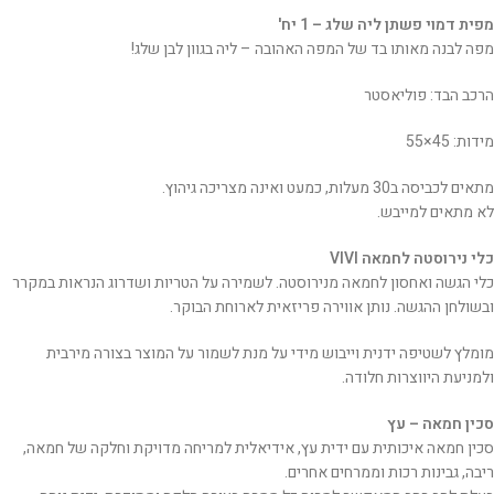
מפית דמוי פשתן ליה שלג – 1 יח'
מפה לבנה מאותו בד של המפה האהובה – ליה בגוון לבן שלג!
הרכב הבד: פוליאסטר
מידות: 45×55
מתאים לכביסה ב30 מעלות, כמעט ואינה מצריכה גיהוץ.
לא מתאים למייבש.
כלי נירוסטה לחמאה VIVI
כלי הגשה ואחסון לחמאה מנירוסטה. לשמירה על הטריות ושדרוג הנראות במקרר
ובשולחן ההגשה. נותן אווירה פריזאית לארוחת הבוקר.
מומלץ לשטיפה ידנית וייבוש מידי על מנת לשמור על המוצר בצורה מירבית
ולמניעת היווצרות חלודה.
סכין חמאה – עץ
סכין חמאה איכותית עם ידית עץ, אידיאלית למריחה מדויקת וחלקה של חמאה,
ריבה, גבינות רכות וממרחים אחרים.