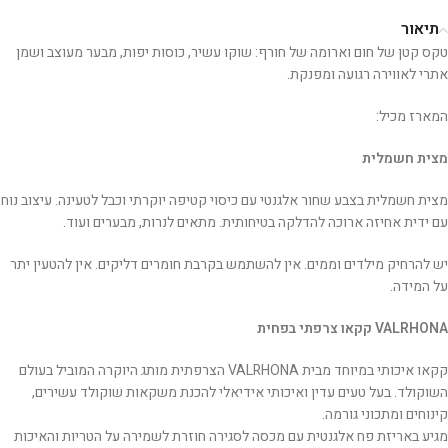
תיאור
טקס קטן של חום וארומה של חורף: שוקו עשיר, כוסות יפות, מבער מעוצב ושמן
אתרי לאווירה רגועה ומפנקת.
המארז מכיל:
מצית חשמלית
מצית חשמלית בצבע שחור אלגנטי עם כיסוי קטיפה יוקרתי וכבל לטעינה. עיצוב נוח
עם ידית אחיזה ארוכה להדלקה בטיחותית. מתאים לנרות, מבערים ועוד.
יש להרחיק מילדים וממים. אין להשתמש בקרבת חומרים דליקים. אין להטעין יתר
על המידה.
VALRHONA קקאו צרפתי בפחית
קקאו איכותי במיוחד מבית VALRHONA הצרפתית מותג היוקרה המוביל בעולם
השוקולד. בעל טעים עדין ואיכותי אידיאלי להכנת משקאות שוקולד עשירים,
קינוחים ומתכוני גורמה.
מגיע באריזת פח אלגנטית עם מכסה לסגירה חוזרת לשמירה על הטריות והאיכות