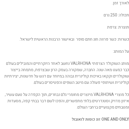
לאורך זמן.
תכולה: 250 גרם
תוצרת: צרפת
כשרות: כשר פרווה חוג חתם סופר ובאישור הרבנות הראשית לישראל.
על המותג:
מותג השוקולד הצרפתי VALRHONA נחשב לאחד היוקרתיים והמובילים בעולם
כבר כמעט מאה שנה. החברה, שמקורה בעמק הרון שבצרפת, מתמחה בייצור
שוקולדים וקקאו באיכות קולינרית גבוהה במיוחד עם דגש על חדשנות, יצירתיות
קולינרית ושיתופי פעולה עם מיטב השפים והפטיסרים בעולם.
כל מוצרי VALRHONA מיוצרים מחומרי גלם נבחרים, תוך הקפדה על טעם עשיר,
איזון מדויק וסטנדרטים בלתי מתפשרים, והפכו לשם דבר בבתי קפה, מסעדות
ומטבחים מקצועיים ברחבי העולם.
ONE AND ONLY זוג כוסות לואובול