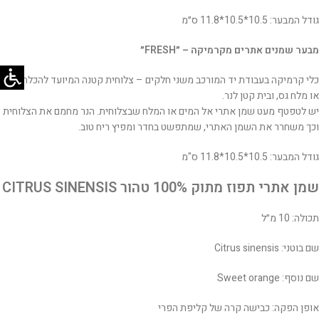
גודל המבער: 10.5*10.5*11.8 ס״מ
מבער שמנים אתרים מקרמיקה – ״FRESH״
כלי קרמיקה בעבודת יד המורכב משני חלקים – צלוחית קטנה המיועד להכלת מים
או מלח גס, ובית קטן לנר.
יש לטפטף מעט שמן אתרי אל המים או המלח שבצלוחית. הנר מחמם את הצלוחית
וכך משחרר את השמן האתרי, שמתפשט בחדר ומפיץ ריח טוב.
גודל המבער: 10.5*10.5*11.8 ס"מ
שמן אתרי תפוז מתוק 100% טהור CITRUS SINENSIS
תכולה: 10 מ״ל
שם בוטני: Citrus sinensis
שם נוסף: Sweet orange
אופן הפקה: כבישה קרה של קליפת הפרי