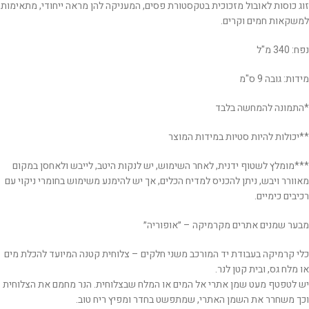
זוג כוסות לאובול מזכוכית בטקסטורת פסים, המעניקה להן מראה ייחודי, מתאימות
למשקאות חמים וקרים.
נפח: 340 מ"ל
מידות: גובה 9 ס"מ
*התמונה להמחשה בלבד
**יכולות להיות סטיות במידות המוצר
***מומלץ לשטוף ידנית, לאחר השימוש, יש לנקות היטב, לייבש ולאחסן במקום
מאוורר ויבש, ניתן להכניס למדיח הכלים, אך יש להימנע משימוש בחומרי ניקוי עם
רכיבים כימיים.
מבער שמנים אתרים מקרמיקה – ״אופוריה״
כלי קרמיקה בעבודת יד המורכב משני חלקים – צלוחית קטנה המיועד להכלת מים
או מלח גס, ובית קטן לנר.
יש לטפטף מעט שמן אתרי אל המים או המלח שבצלוחית. הנר מחמם את הצלוחית
וכך משחרר את השמן האתרי, שמתפשט בחדר ומפיץ ריח טוב.