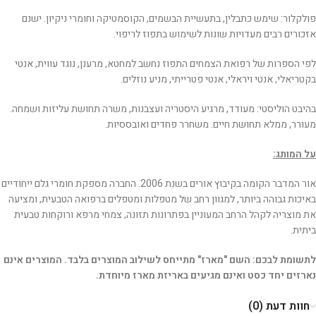
פולקלור: שימש כתבלין, בתעשיית הבשמים, הקוסמטיקה וחומרי ניקיון. ישנם
אזכורים רבים מעדויות שונות לשימוש בתפוז לריפוי.
לפי הספרות של רפואת הצמחים התפוז נחשב למחטא, מרענן, נוגד עווית, אנטי
בקטריאלי, אנטי ויראלי, אנטי פטרייתי, מניע נוזלים.
בהיבט הוליסטי: מעודד, מרגיע היסטריה ועצבנות, משרה תחושת עליזות ושמחה.
מעורר, ממלא תחושת חיים. משחרר פחדים ואובססיות.
על המותג:
אור המדבר הקומה בקיבוץ אורים בשנת 2006. החברה מספקת חומרי גלם ייחודיים
באיכות גבוהה ביותר, למגוון רחב של מטפלות ומטפלים ברפואה הטבעית, ומציעה
את מוצריה לקהל הרחב המעוניין בפתרונות תזונה, צמחי מרפא ורוקחות טבעית
ביתית.
לתשומת לבכם: השם "מארז" מתייחס לשילוב המוצרים בלבד. המוצרים אינם
נארזים יחד כסט ואינם מגיעים באריזת מארז מיוחדת.
חוות דעת (0)