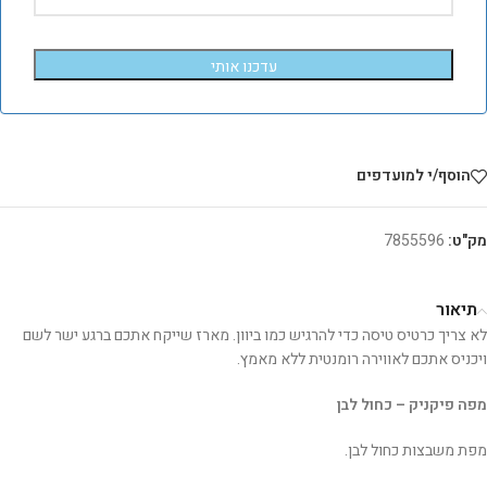
עדכנו אותי
הוסף/י למועדפים
מק"ט:
7855596
תיאור
לא צריך כרטיס טיסה כדי להרגיש כמו ביוון. מארז שייקח אתכם ברגע ישר לשם
ויכניס אתכם לאווירה רומנטית ללא מאמץ.
מפה פיקניק – כחול לבן
מפת משבצות כחול לבן.