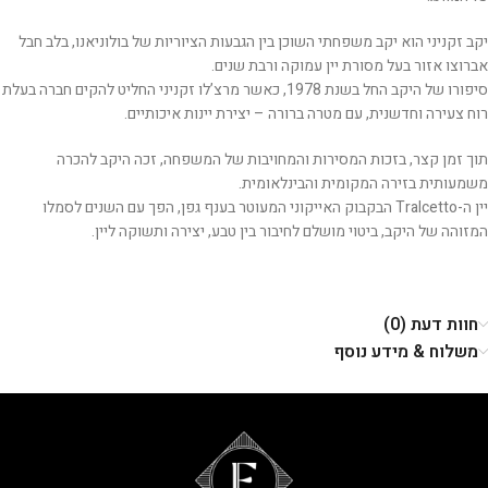
יקב זקניני הוא יקב משפחתי השוכן בין הגבעות הציוריות של בולוניאנו, בלב חבל
אברוצו אזור בעל מסורת יין עמוקה ורבת שנים.
סיפורו של היקב החל בשנת 1978, כאשר מרצ’לו זקניני החליט להקים חברה בעלת
רוח צעירה וחדשנית, עם מטרה ברורה – יצירת יינות איכותיים.
תוך זמן קצר, בזכות המסירות והמחויבות של המשפחה, זכה היקב להכרה
משמעותית בזירה המקומית והבינלאומית.
יין ה-Tralcetto הבקבוק האייקוני המעוטר בענף גפן, הפך עם השנים לסמלו
המזוהה של היקב, ביטוי מושלם לחיבור בין טבע, יצירה ותשוקה ליין.
חוות דעת (0)
משלוח & מידע נוסף