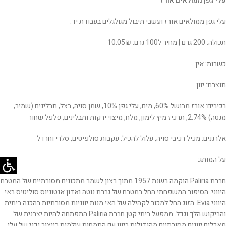
עלי גפן ממולאים אורז
עלי גפן ממולאים אורז ועשבי תיבול מגולגלים בעבודת יד.
תכולה: 200 גרם | מחיר ל100 גרם: 10.05₪
כשרות: אין
תוצרת: יוון
רכיבים: אורז מבושל 60%, מים, עלי גפן 10%, שמן סויה, בצל, תבלינים (שמיר,
מנטה) 2.74%, תרכיז מיץ לימון, מלח, מיצוי ירקות ותבלינים, פלפל שחור
אלרגנים: מכיל רכיבי סויה, עלול להכיל: עקבות סולפיטים, סלרי וחרדל
על המותג:
חברת Paliria הוקמה בשנת 1957 מתוך רצון לשמר מתכונים מסורתיים של המטבח
היווני. הסיפור המשפחתי החל במטבח של גברת נוטה ואדון אנטוניוס סוליטיס באי
היווני Evia. הזוג החל למכור לקהילה של האי מנות יווניות מסורתיות בהכנה ביתית
והביקוש הלך וגדל. ממפעל ביתי קטן חברת Paliria התפתחה להיות יצרנית של
מאכלים יוונים מסורתיים מהגדולות ביוון עם התמחות עולמית בייצור ידני של עלי