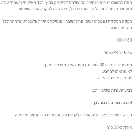
מפת המשבצות היא הבחירה המושלמת לפיקניק בחוץ. הבד האיכותי והעמיד שלה
מאפשר שימוש נוח על הדשא או החול, והיא קלה לניקוי לאחר השימוש.
המפה מספקת גם בסיס נעים ונוח לישיבה, ומוסיפה אווירה אלגנטית ומזמינה לכל
פיקניק בטבע.
160×160
100% פוליאסטר
מתאים לכביסה ב30 מעלות, כמעט ואינה מצריכה גיהוץ.
לא מתאים למייבש.
*תיתכן סטייה במידה
רביעיית נרות בוכים – לבן
4 נרות בוכים בצבע לבן
נר דקורטיבי לעיצוב הבית או לשולחן אירוח, נותן אווירה רומנטית ומרגיעה.
אורך: כ-30 ס"מ