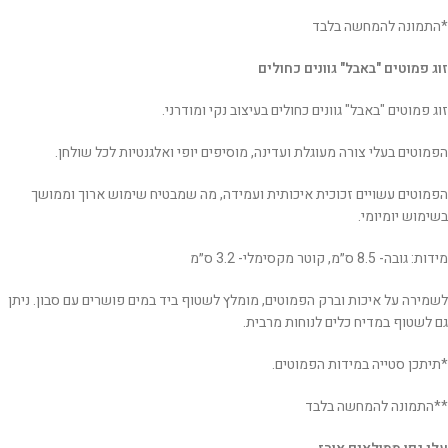
*התמונה להמחשה בלבד
זוג פמוטים "באבל" גוונים כחולים
זוג פמוטים "באבל" גוונים כחולים בעיצוב נקי ומודרני.
הפמוטים בעלי צורה מעוגלת ועדינה, מוסיפים יופי ואלגנטיות לכל שולחן.
הפמוטים עשויים זכוכית איכותית ועמידה, מה שמבטיח שימוש ארוך וממושך
בשימוש יומיומי.
מידות: גובה- 8.5 ס״מ, קוטר מקסימלי- 3.2 ס״מ
לשמירה על איכות וברק הפמוטים, מומלץ לשטוף ביד במים פושרים עם סבון. ניתן
גם לשטוף במדיח כלים לנוחות מרבית.
*תיתכן סטייה במידות הפמוטים.
**התמונה להמחשה בלבד