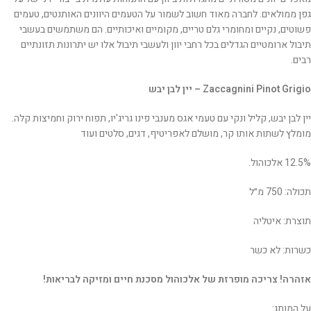
גפן ממולאים. לחברה מאוד חשוב לשמור על הטעמים היוונים האותנטים, טעמים
פשוטים, נקיים ומחומרי גלם טריים, מקומיים ואיכותיים. הם משתמשים בעשבי
תיבול ארומטיים הגדלים בכל רחבי יוון ולעשבי תיבול אלו יש יתרונות תזונתיים
רבים.
Zaccagnini Pinot Grigio – יין לבן יבש
יין לבן יבש, קליל ונקי עם טעמי אגס מענבי פינו גריג'יו, תפוח ירוק וחמיצות קלה.
מומלץ לשתות אותו קר, מושלם לאפריטיף, דגים, סלטים ועוד
12.5% אלכוהול.
תכולה: 750 מ״ל
תוצרת: איטליה
כשרות: לא כשר
אזהרה! צריכה מופרזת של אלכוהול מסכנת חיים ומזיקה לבריאות!
על המותג: