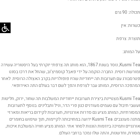
תכולה: 90 גרם
כשרות: אין
תוצרת: צרפת
על המותג:
Kusmi Tea, נוסד בשנת 1867, הוא מותג תה צרפתי יוקרתי בעל היסטוריה עשירה
ומורשת רוסית. החברה הוקמה על ידי פאבל קוסמיצ'וב, שהחל את דרכו בסנט
פטרסבורג עם תערובות תה ייחודיות שהיו פופולריות בקרב האצולה הרוסית. לאחר
המהפכה הרוסית, המותג עבר לצרפת והפך לשם דבר בעולם התה האירופאי.
Kusmi Tea מצטיינת ביצירת תערובות ייחודיות המשלבות תה שחור, ירוק, חליטות
ועשבי תיבול עם טעמים מעודנים כגון פרי הדר, וניל ותבלינים. בנוסף לתערובות
המסורתיות, המותג מציע גם סדרות אורגניות, תערובות לקידום בריאות ומארזי
מתנה מעוצבים. Kusmi Tea ידועה במחויבותה לקיימות, תוך שימוש בחומרים
אורגניים ותמיכה ביוזמות הוגנות לסחר אתי. המותג מציע חוויה המשלבת איכות,
מסורת, וחדשנות, והתה שלו נמכר ברחבי העולם.