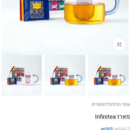
לחצו להגדלה
עמוד הבית
/
כל המוצרים
מארז Infinitea
₪
302
₪
335.7