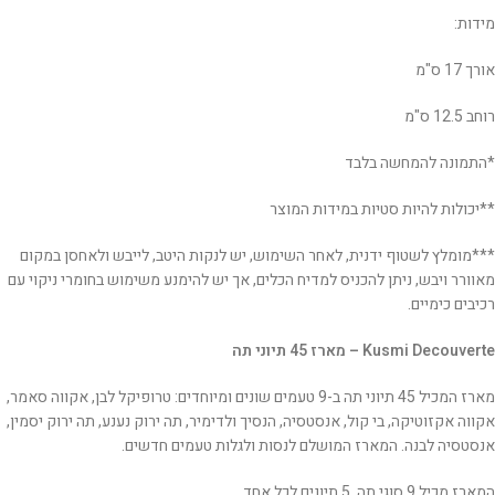
מידות:
אורך 17 ס"מ
רוחב 12.5 ס"מ
*התמונה להמחשה בלבד
**יכולות להיות סטיות במידות המוצר
***מומלץ לשטוף ידנית, לאחר השימוש, יש לנקות היטב, לייבש ולאחסן במקום
מאוורר ויבש, ניתן להכניס למדיח הכלים, אך יש להימנע משימוש בחומרי ניקוי עם
רכיבים כימיים.
Kusmi Decouverte – מארז 45 תיוני תה
מארז המכיל 45 תיוני תה ב-9 טעמים שונים ומיוחדים: טרופיקל לבן, אקווה סאמר,
אקווה אקזוטיקה, בי קול, אנסטסיה, הנסיך ולדימיר, תה ירוק נענע, תה ירוק יסמין,
אנסטסיה לבנה. המארז המושלם לנסות ולגלות טעמים חדשים.
המארז מכיל 9 סוגי תה, 5 תיונים לכל אחד.