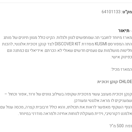
מק"ט:
64101133
תיאור
מארז מיוחד לחובבי תה שמחפשים לגוון ולגלות. הקיט כולל מגוון תיונים של מותג
התה המפורסם KUSMI מסדרת DISCOVER KIT לצד קנקן זכוכית אלגנטי, להכנת
חליטות מושלמות עם טעמים חדשים שאולי לא הכרתם. אידיאלי גם כמתנה וגם
כפינוק אישי.
המארז מכיל:
CHLOE קנקן זכוכית
קנקן זכוכית מעוצב עשוי מזכוכית שקופה בשילוב גוונים של ורוד, אפור וכחול –
שמעניקים לו מראה אלגנטי ומעודכן.
הגוף השקוף מאפשר לראות את תכולתו, והוא כולל זרבובית קצרה, מכסה עגול עם
אלמנט דקורטיבי, וידית מעוקלת לנוחות אחיזה ולמראה מודרני במיוחד.
נפח: 500 מ"ל