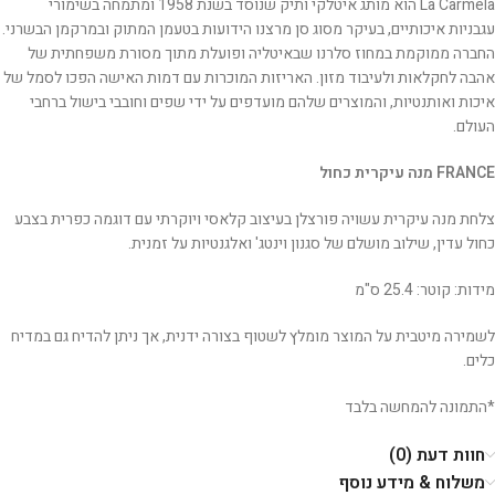
La Carmela הוא מותג איטלקי ותיק שנוסד בשנת 1958 ומתמחה בשימורי
עגבניות איכותיים, בעיקר מסוג סן מרצנו הידועות בטעמן המתוק ובמרקמן הבשרני.
החברה ממוקמת במחוז סלרנו שבאיטליה ופועלת מתוך מסורת משפחתית של
אהבה לחקלאות ולעיבוד מזון. האריזות המוכרות עם דמות האישה הפכו לסמל של
איכות ואותנטיות, והמוצרים שלהם מועדפים על ידי שפים וחובבי בישול ברחבי
העולם.
FRANCE מנה עיקרית כחול
צלחת מנה עיקרית עשויה פורצלן בעיצוב קלאסי ויוקרתי עם דוגמה כפרית בצבע
כחול עדין, שילוב מושלם של סגנון וינטג' ואלגנטיות על זמנית.
מידות: קוטר: 25.4 ס"מ
לשמירה מיטבית על המוצר מומלץ לשטוף בצורה ידנית, אך ניתן להדיח גם במדיח
כלים.
*התמונה להמחשה בלבד
חוות דעת (0)
משלוח & מידע נוסף