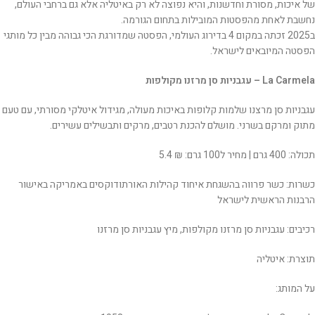
של איכות, מסורת וחדשנות, והיא נפוצה לא רק באיטליה אלא גם ברחבי העולם,
נחשבת לאחת מהפסטות המובילות בתחום הגורמה.
ב2025 זכתה במקום 4 בדירוג העולמי, הפסטה שמדורגת הכי גבוהה מבין כל מותגי
הפסטה המיובאים לישראל.
La Carmela – עגבניות סן מרזנו מקולפות
עגבניות סן מרצנו שלמות קלופות באיכות מעולה, מגידול איטלקי מסורתי, עם טעם
מתוק ומרקם בשרני. מושלם להכנת רטבים, מרקים ותבשילים עשירים.
תכולה: 400 גרם | מחיר ל100 גרם: ₪ 5.4
כשרות: כשר פרווה בהשגחת איחוד קהילות האורתודוקסים באמריקה באישור
הרבנות הראשית לישראל
רכיבים: עגבניות סן מרזנו מקולפות, מיץ עגבניות סן מרזנו
תוצרת: איטליה
על המותג: