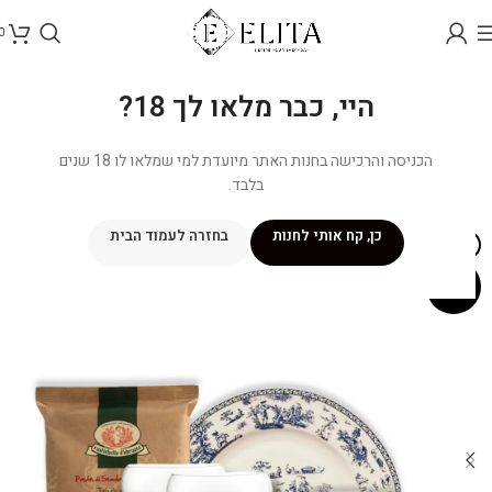
0
היי, כבר מלאו לך 18?
הכניסה והרכישה בחנות האתר מיועדת למי שמלאו לו 18 שנים
בלבד.
כן, קח אותי לחנות
בחזרה לעמוד הבית
אזל מהמלאי
מבצע