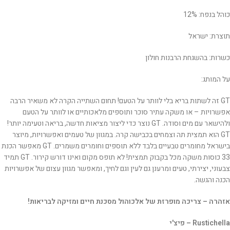
כוהל בנפח: 12%
תוצרת: ישראל
כשרות: בהשגחת הרבנות חולון
על המותג:
GT זה לשתות בריא בלי לוותר על הטעם! תחום השתייה הקרה לא משאיר הרבה
אפשרויות – או משקה עתיר סוכר ותוספים מלאכותיים או לוותר על הטעם
ולהישאר עם מים וסודה. GT נוצר כדי ליצור מציאות חדשה, בריאה וטעימה יותר!
GT הוא תמצית תה וצמחים בכבישה קרה. במגוון של טעמים ואפשרויות, מיוצר
בישראל מחומרים טבעיים בלבד ללא תוספים וחומרים משמרים.
GT
מאפשר הכנת
33 כוסות משקה מכל בקבוק תמצית! לא תופס מקום ואינו דורש קירור. GT תמיד
צבעוני, יצירתי, טעים ומרענן גם לעין וגם לחיך, ומאפשר מגוון עצום של אפשרויות
הכנה והגשה.
אזהרה – צריכה מופרזת של אלכוהול מסכנת חיים ומזיקה לבריאות!
Rustichella – פיצ'י