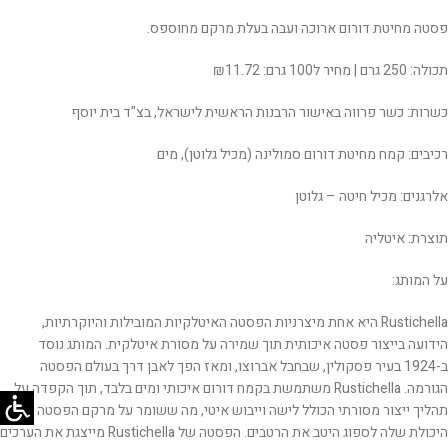
פסטה מחיטת דורום ארוכה ועבה בעלת מרקם מחוספס.
תכולה: 250 גרם | מחיר ל100 גרם: ₪11.72
כשרות: כשר פרווה באישור הרבנות הראשית לישראל, בצ"ד בית יוסף
רכיבים: קמח מחיטת דורום סמולינה (מכיל גלוטן), מים
אלרגנים: מכיל חיטה – גלוטן
תוצרת: איטליה
על המותג:
Rustichella היא אחת מיצרניות הפסטה האיטלקיות המובילות והיוקרתיות,
הידועה בייצור פסטה איכותית תוך שמירה על מסורת איטלקית. המותג נוסד
ב-1924 בעיר פסקולין, שבחבל אברוצו, ומאז הפך לאבן דרך בעולם הפסטה
הגורמה. Rustichella משתמשת בקמח דורום איכותי ומים בלבד, תוך הקפדה על
תהליך ייצור מסורתי הכולל לישה וייבוש איטי, מה ששומר על מרקם הפסטה ועל
היכולת שלה לספוג היטב את הרטבים. הפסטה של Rustichella מייצגת את הערכים