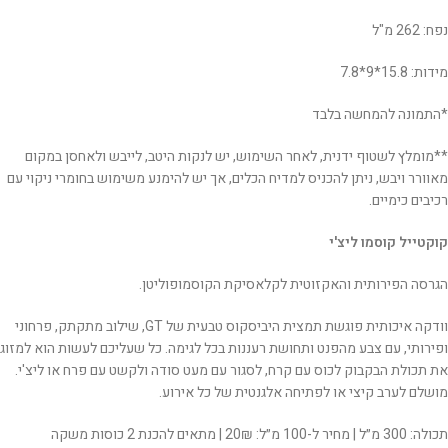
נפח: 262 מ"ל
מידות: 15.8*9*7.8
*התמונה להמחשה בלבד
**מומלץ לשטוף ידנית, לאחר השימוש, יש לנקות היטב, לייבש ולאחסן במקום
מאוורר ויבש, ניתן להכניס למדיח הכלים, אך יש להימנע משימוש בחומרי ניקוי עם
רכיבים כימיים.
קוקטייל קוסמו ליצ'י
הגרסה הפירותית והאקזוטית לקלאסיקת הקוסמופוליטן.
וודקה איכותית פוגשת תמצית היביסקוס טבעית של GT,
שילוב מתקתק, פרחוני
ופירותי, עם צבע מהפנט ותחושת רעננות בכל לגימה. כל שעליכם לעשות הוא למזוג
את תכולת הבקבוק לכוס עם קרח, לסגור עם מעט סודה ולקשט עם פרח או ליצ'י.
מושלם לערב קיצי או לפתיחה אלגנטית של כל אירוע.
תכולה: 300 מ״ל | מחיר ל-100 מ״ל: 20₪ | מתאים להכנת 2 כוסות משקה