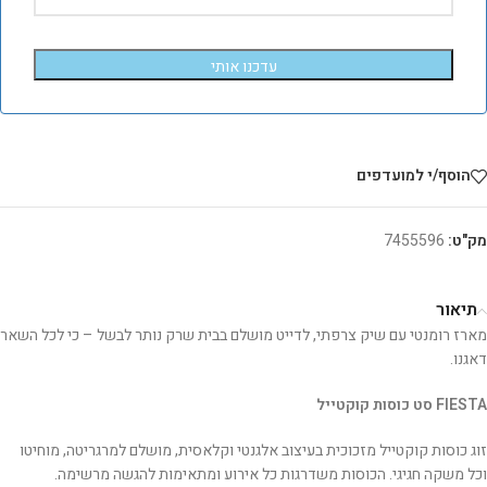
עדכנו אותי
הוסף/י למועדפים
מק"ט:
7455596
תיאור
מארז רומנטי עם שיק צרפתי, לדייט מושלם בבית שרק נותר לבשל – כי לכל השאר
דאגנו.
FIESTA סט כוסות קוקטייל
זוג כוסות קוקטייל מזכוכית בעיצוב אלגנטי וקלאסית, מושלם למרגריטה, מוחיטו
וכל משקה חגיגי. הכוסות משדרגות כל אירוע ומתאימות להגשה מרשימה.