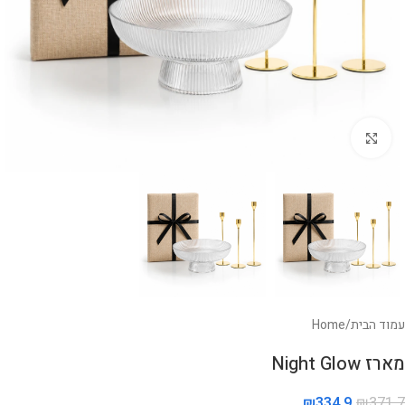
לחצו להגדלה
עמוד הבית
/
Home
מארז Night Glow
₪
334.9
₪
371.7