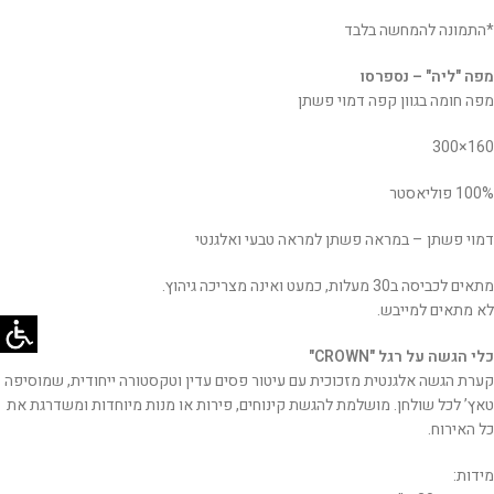
*התמונה להמחשה בלבד
מפה "ליה" – נספרסו
מפה חומה בגוון קפה דמוי פשתן
160×300
100% פוליאסטר
דמוי פשתן – במראה פשתן למראה טבעי ואלגנטי
מתאים לכביסה ב30 מעלות, כמעט ואינה מצריכה גיהוץ.
לא מתאים למייבש.
כלי הגשה על רגל "CROWN"
קערת הגשה אלגנטית מזכוכית עם עיטור פסים עדין וטקסטורה ייחודית, שמוסיפה
טאץ’ לכל שולחן. מושלמת להגשת קינוחים, פירות או מנות מיוחדות ומשדרגת את
כל האירוח.
מידות: