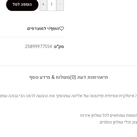
+
-
הוספה לסל
הוסף/י למועדפים
מק"ט:
25899977554
תיאור
חוות דעת (0)
משלוח & מידע נוסף
סטה איטלקית אמיתית ופינצטה של אליטה שתהפוך את ההגשה לרמה הכי גבוהה שתכי
פשטות שמתאים לכל שולחן אירוח.
ב וכלי שולחן נוספים.