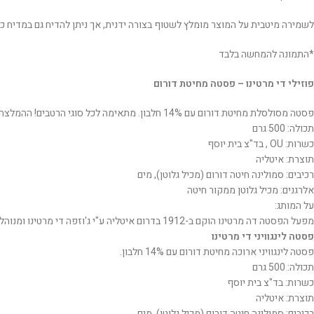
לשמירה מיטבית על המוצר מומלץ לשטוף בצורה ידנית, אך ניתן להדיח גם במדיח כל
*התמונה להמחשה בלבד
פוזילי די מרטינו – פסטה מחיטת דורום
פסטה מסולסלת מחיטת דורום עם 14% חלבון. מתאימה לכל סוגי הרטבים! ההמלצה שלנו היא לשלב עם רוטב פסטו.
תכולה: 500 גרם
כשרות: OU , בד"צ בית יוסף
תוצרת: איטליה
רכיבים: סמולינה חיטה דורום (מכיל גלוטן), מים
אלרגנים: מכיל גלוטן ממקור חיטה
על המותג:
מפעל הפסטה דה מרטינו הוקם ב-1912 בדרום איטליה ע"י ג'וזפה די מרטינו ומנוהל בידי הדור השלישי למשפחה. הפסטות של די מרטינו נחשבת בעיני רבים לטובות ביותר באיטליה ובעלת סימון I.G.P המעיד על איכותה.
פסטה לינגוויני די מרטינו
פסטה לינגוויני ארוכה מחיטת דורום עם 14% חלבון.
תכולה: 500 גרם
כשרות: בד"צ בית יוסף
תוצרת: איטליה
רכיבים: סמולינה חיטה דורום (מכיל גלוטן), מים