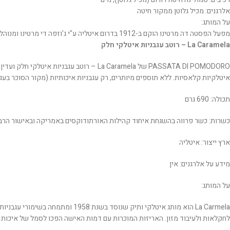
אלרגנים: מכיל גלוטן ממקור חיטה
על המותג:
מפעל הפסטה דה מרטינו הוקם ב-1912 בדרום איטליה ע"י ג'וזפה די מרטינו ומנוהל בידי הדור השלישי למשפחה. הפסטות של די מרטינו נחשבת בעיני רבים לטובות ביותר באיטליה ובעלת סימון I.G.P המעיד על איכותה.
La Caramela – רוטב עגבניות איטלקי חלק
PASSATA DI POMODORO של La Caramela – 
איטלקיות קלאסיות. ללא תוספים מיותרים, רק עגבניות איכותיות (מקור הסוכר בעגב
תכולה: 690 גרם
כשרות: כשר פרווה בהשגחת איחוד קהילות האורתודוקסים באמריקה ובאישור הר
ארץ ייצור: איטליה
מידע על אלרגנים: אין
על המותג:
La Carmela הוא מותג איטלקי ות
לחקלאות ולעיבוד מזון. האריזות המוכרות עם דמות האישה הפכו לסמל של איכות וא