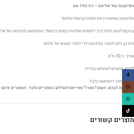
הפינצטה של אליטה – רוז גולד מט
הפינצטה שתשדרג את נוחות הבישול שלכם!
במקום לנעוץ מזלג בכדי לתפוס חתיכות קטנות בבישול, השתמשו בפינצטה של אלי
כמו כן, ניתן להעזר בפינצטה כדי לסדר סשימי על צלחת.
אורך: כ-30 ס"מ
** לא מתאים לשימוש במדיח.
Facebook
***התמונה להמחשה בלבד.
Instagram
לתשומת לבכם: השם "מארז" מתייחס לשילוב המוצרים בלבד. המוצרים אינם נא
WhatsApp
TikTok
מוצרים קשורים