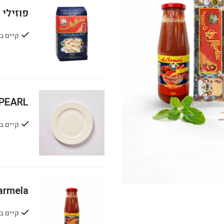
פוזילי 
קיים ב
PEARL מנה עיקרית
קיים ב
La Carmela - מחית
קיים ב