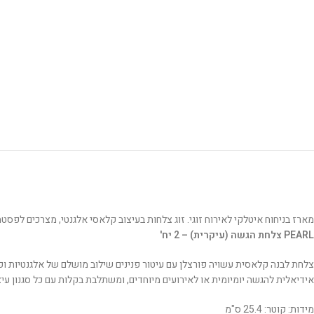
מארז בניחוח איטלקי לאירוח זוגי. זוג צלחות בעיצוב קלאסי אלגנטי, מצרכים לפ
PEARL צלחת הגשה (עיקרית) – 2 יח'
צלחת לבנה קלאסית עשויה פורצלן עם עיטור פנינים שילוב מושלם של אלגנטיות ו
אידיאלית להגשה יומיומית או לאירועים מיוחדים, ומשתלבת בקלות עם כל סגנון עיצו
מידות: קוטר: 25.4 ס"מ