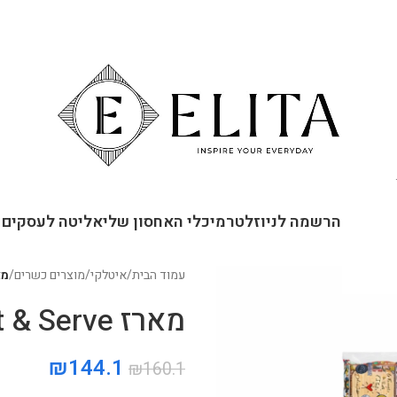
ור קשר
הרשמה לניוזלטר
מיכלי האחסון שלי
אליטה לעסקים
עמוד הבית
/
איטלקי
/
מוצרים כשרים
/
מארז rve
מארז Italian Scent & Serve
₪
144.1
₪
160.1