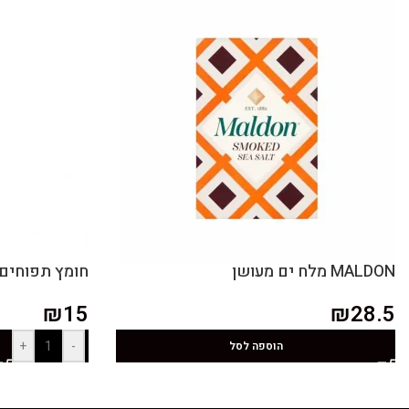
MALDON מלח ים מעושן
חומץ תפוחים טבעי 5% 
₪
15
₪
28.5
+
-
הוספה לסל