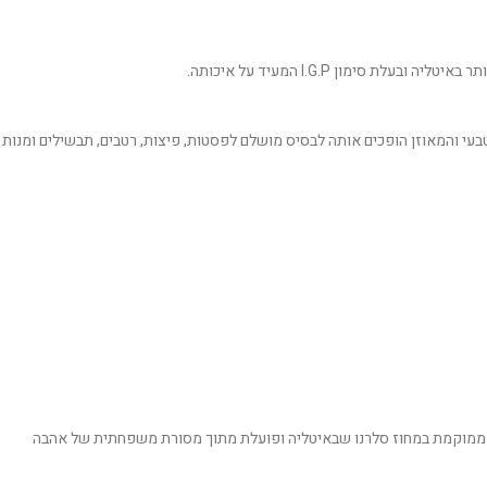
טיפתי והטעם הטבעי והמאוזן הופכים אותה לבסיס מושלם לפסטות, פיצות, רטבים, תבשילים ומנות
 ובמרקמן הבשרני. החברה ממוקמת במחוז סלרנו שבאיטליה ופועלת מתוך מסורת משפחתית של אהבה