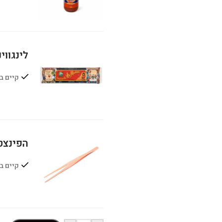
לינגווי
קיים ב
הפינצט
קיים ב