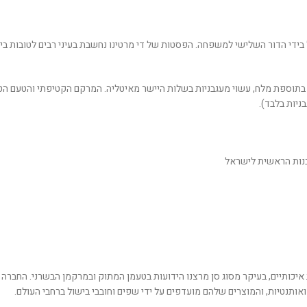
רוטב עגבניות איטלקי חלק ועדין בתוספת מלח, עשוי מעגבניות בשלות היישר מאיטליה. המרקם הק
ניות בלבד).
בנות הראשית לישראל
יק שנוסד בשנת 1958 ומתמחה בשימורי עגבניות איכותיים, בעיקר מסוג סן מרצנו הידועות בטעמן המתוק
ותנטיות, והמוצרים שלהם מועדפים על ידי שפים וחובבי בישול ברחבי העולם.