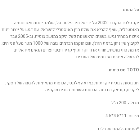
על המותג:
יקב פלטר הוקם ב-2002 על ידי טל וניר פלטר. טל, שלמד ייננות ואגרונומיה
באוסטרליה, שאף להביא את עולם היין האוסטרלי לישראל, עם דגש על ייצור יינות
איכות במחיר נגיש. בשנים הראשונות פעל היקב במושב צופית, וב-2005 עבר
לקיבוץ עין זיוון ברמת הגולן, שם הוקמו הכרמים. גובה של 1000 מטר מעל פני הים,
אדמת טוף געשית, חורף ארוך וקר וקיץ קריר ויבש יוצרים תנאים אידאליים
להבשלה איטית ואיכותית של הענבים.
TOTO סט כוסות
זוג כוסות זכוכית יוקרתיות במראה אלגנטי, הכוסות מתאימות להגשה של ויסקי,
ליקרים, קוניאק וכדומה. הכוסות עשויות זכוכית שקופה.
תכולה: 200 מ"ל
מידות: 11*4.5*4.5
*התמונה להמחשה בלבד