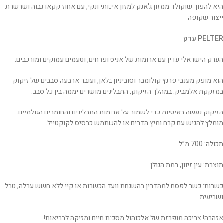
היא להפוך שוקולד ממזון ג'אנק למזון איכותי ונקי, עם אחוז קקאו גבוה ושרשרת
ייצור שקופה
PELTER ערק
הערק הישראלי עדין עם ארומות של אניס ופרחים, וטעמים עמוקים ומורכבים.
הוא מופק מענבי פרנץ קולומבר וסוביניון בלאן, ועובר ארבעה סבבים של זיקוק
במזקקת אלמביק. במהלך הזיקוק, התבלינים מושרים יממה בין כל סבב.
הזיקוק נעשה באיטיות כדי לשמור על ארומות התבלינים והחומרים הגולמיים.
מומלץ להגיש עם קרח ומיץ הדרים או להשתמש כבסיס לקוקטייל.
תכולה: 700 מ״ל
תוצרת: עין זיוון, רמת הגולן
כשרות: כשר לפסח למהדרין בהשגחת וועד הכשרות או.קיי ללא חשש ערלה, טבל
ושביעית.
אזהרה! צריכה מופרזת של אלכוהול מסכנת חיים ומזיקה לבריאות!