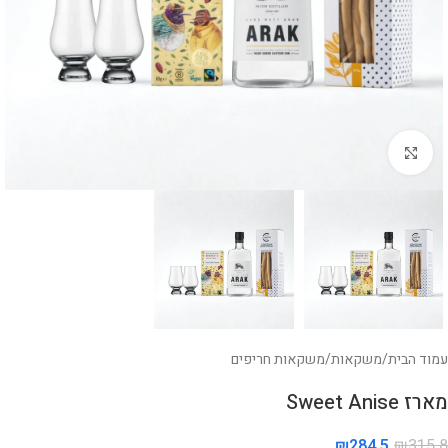
לחצו להגדלה
עמוד הבית
/
משקאות
/
משקאות חריפים
מארז Sweet Anise
₪
284.5
₪
315.8