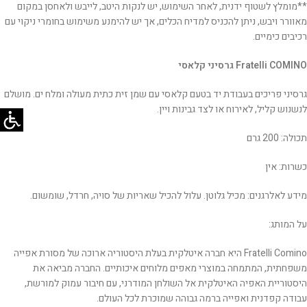
**מומלץ לשטוף ידנית, לאחר השימוש, יש לנקות היטב, לייבש ולאחסן במקום
מאוורר ויבש, ניתן להכניס למדיח הכלים, אך יש להימנע משימוש בחומרי ניקוי עם
רכיבים כימיים.
Fratelli COMINO גרסיני קלאסי
גרסיני פריכים בעבודת יד בטעם קלאסי עם שמן זית כתית מעולה ומלח ים. מושלם
לנשנוש קליל, לאירוח או לצד גבינות ויין.
תכולה: 200 גרם
כשרות: אין
מידע לאלרגנים: מכיל גלוטן. עלול להכיל שאריות של סויה, חרדל, שומשום.
על המותג:
Fratelli Comino היא חברה איטלקית בעלת היסטוריה ארוכה של מסורת אפייה
משפחתית, המתמחה במוצרי מאפים מלוחים איכותיים. החברה מביאה את
היסטוריית האפיה האיטלקית אל השולחן המודרני, עם חיבור עמוק למורשת,
עבודה קפדנית ואפייה ברמה גבוהה שמוכרת לכל העולם.