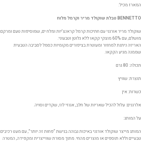
המארז מכיל:
BENNETTO טבלת שוקולד מריר וקרמל מלוח
שוקולד מריר אורגני עם חתיכות קרמל קראנצ’יות ומלח ים, שמוסיפות טעם ומרקם
מושלם, עם 60% מוצקי קקאו ללא גלוטן וטבעוני.
האריזה ניתנת למחזור ומעוטרת בציפורים מקומיות כסמל לסביבה הטבעית
שממנה מגיע הקקאו.
תכולה: 80 גרם
תוצרת: שוויץ
כשרות: אין
אלרגנים: עלול להכיל שאריות של חלב, אגוזי לוז, שקדים וסויה.
על המותג:
המותג מייצר שוקולד אורגני באיכות גבוהה בגישת “פחות זה יותר”, עם מעט רכיבים
טבעיים וללא תוספים או מוצרים מהחי. מתוך מסורת שווייצרית ומקפידה, המטרה