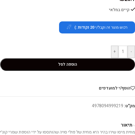
קיים במלאי
רכוש מוצר זה וקבל/י
20
נקודות :)
+
-
הוספה לסל
הוסף/י למועדפים
מק"ט:
4978094999219
תיאור
מחית מיסו שירו בהיר היא מחית של פולי סויה שהותססו על ידי הוספת שמרי קוג׳י