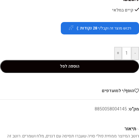
קיים במלאי
רכוש מוצר זה וקבל/י
28
נקודות :)
+
-
הוספה לסל
הוסף/י למועדפים
מק"ט:
8850058004145
תיאור
רוטב המיוצר ממחית פולי סויה שעברו תסיסה עם דגנים, מלח ושמרים. רוטב זה