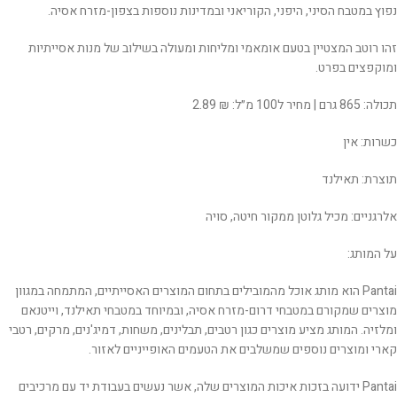
נפוץ במטבח הסיני, היפני, הקוריאני ובמדינות נוספות בצפון-מזרח אסיה.
זהו רוטב המצטיין בטעם אומאמי ומליחות ומעולה בשילוב של מנות אסייתיות
ומוקפצים בפרט.
תכולה: 865 גרם | מחיר ל100 מ״ל: ₪ 2.89
כשרות: אין
תוצרת: תאילנד
אלרגניים: מכיל גלוטן ממקור חיטה, סויה
על המותג:
Pantai הוא מותג אוכל מהמובילים בתחום המוצרים האסייתיים, המתמחה במגוון
מוצרים שמקורם במטבחי דרום-מזרח אסיה, ובמיוחד במטבחי תאילנד, וייטנאם
ומלזיה. המותג מציע מוצרים כגון רטבים, תבלינים, משחות, דמיג'נים, מרקים, רטבי
קארי ומוצרים נוספים שמשלבים את הטעמים האופייניים לאזור.
Pantai ידועה בזכות איכות המוצרים שלה, אשר נעשים בעבודת יד עם מרכיבים