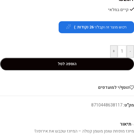
קיים במלאי
רכוש מוצר זה וקבל/י
26
נקודות :)
+
-
הוספה לסל
הוסף/י למועדפים
מק"ט:
8710448638117
תיאור
מיונז מופחת שומן משמן קנולה – המיונז שכבש את אירופה!