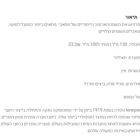
תיאור
מדגיש את הטעם והארומה הייחודיים של ווסאבי. מתאים ביותר כמטבל לסושי,
מאכלים מטוגנים וצלויים.
תכולה: 130 מ״ל | מחיר ל100 מ״ל: 23.2₪
תוצרת: תאילנד
כשרות: אין
אלרגנים: מכיל סויה, ביצים וחרדל.
על המותג:
kewpie נוסדה בשנת 1919 ביפן על ידי טסונוסוקה נאקה והתחילה בייצור רוטבי
מיונז שהפכו להיות המוצר הפופולרי ביותר שלה. כיום החברה מוכרת מגוון מוצרים
והיא נחשבת לאחת מחברות המיונז המובילות בעולם. מוצריה נמכרים ברחבי העולם
וידועים באיכות המעולה שלהם.