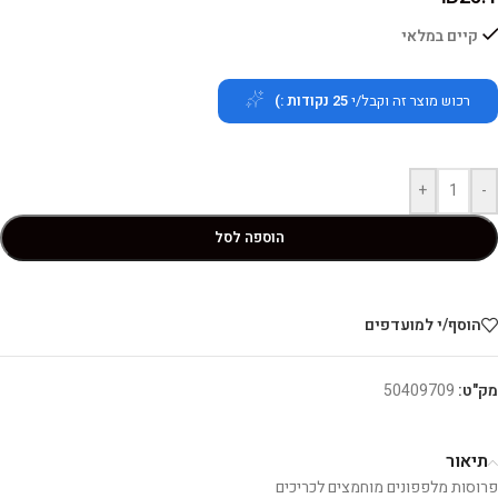
קיים במלאי
רכוש מוצר זה וקבל/י
25
נקודות :)
+
-
הוספה לסל
הוסף/י למועדפים
מק"ט:
50409709
תיאור
פרוסות מלפפונים מוחמצים לכריכים