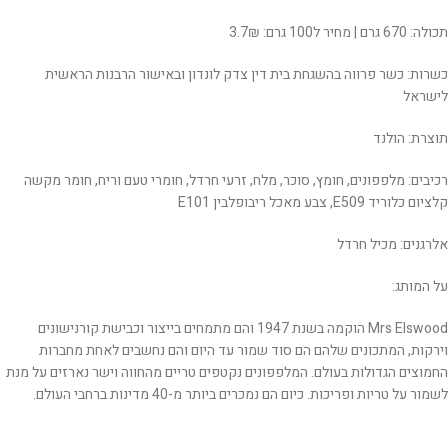
תכולה: 670 גרם | מחיר ל100 גרם: 3.7₪
כשרות: כשר פרווה בהשגחת בית דין צדק לונדון ובאישור הרבנות הראשית
לישראל
תוצרת: הולנד
רכיבים: מלפפונים, חומץ, סוכר, מלח, זרעי חרדל, חומרי טעם וריח, חומר מקשה
קלציום כלוריד E509, צבע מאכל ריבופלבין E101
אלרגנים: מכיל חרדל
על המותג:
Mrs Elswood הוקמה בשנת 1947 והם מתמחים בייצור וכבישת קורנישונים
וירקות, המתכונים שלהם הם סוד שמור עד היום והם נחשבים לאחת מחברות
החמוצים הגדולות בעולם. המלפפונים נקטפים טריים מהחווה וישר נארזים על מנת
לשמור על טריות ופריכות. כיום הם נמכרים ביותר מ-40 מדינות ברחבי העולם.