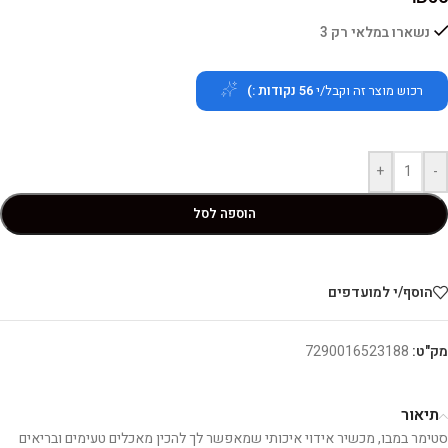
נשארו במלאי רק 3
רכוש מוצר זה וקבל/י
56
נקודות :)
+
-
הוספה לסל
הוסף/י למועדפים
מק"ט:
7290016523188
תיאור
סטימר במבו, מכשיר אידוי איכותי שמאפשר לך להכין מאכלים טעימים ובריאים