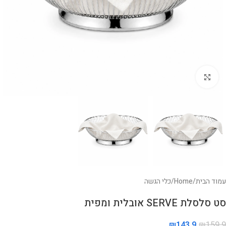
לחצו להגדלה
עמוד הבית
/
Home
/
כלי הגשה
סט סלסלת SERVE אובלית ומפית
₪
143.9
₪
159.9