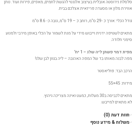
סלסלת נירוסטה אובלית בעיצוב אלגנטי להגשת לחמים, מאפים, פירות ועוד. נותן
אווירת מלון או מסעדה פריזאית אצלכם בבית.
גודל הכלי: אורך כ -29 ס"מ, רוחב כ – 19 ס"מ, גובה כ- 8.6 ס"מ
מתאים לשטיפה ידנית וייבוש מידי על מנת לשמור על הכלי באופן מירבי ולמנוע
סימני חלודה.
מפית דמוי פשתן ליה שלג – 1 יח'
מפה לבנה מאותו בד של המפה האהובה – ליה בגוון לבן שלג!
הרכב הבד: פוליאסטר
מידות: 45×55
מתאים לכביסה ב30 מעלות, כמעט ואינה מצריכה גיהוץ.
לא מתאים למייבש.
חוות דעת (0)
משלוח & מידע נוסף