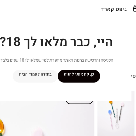
גיפט קארד
היי, כבר מלאו לך 18?
הכניסה והרכישה בחנות האתר מיועדת למי שמלאו לו 18 שנים בלבד.
כן, קח אותי לחנות
בחזרה לעמוד הבית
יפור שלי
מתכונים
מנוי ״אליטה פלוס״
חנות
פרסומים במדיה
צ
אזל מהמלאי