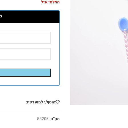
המלאי אזל
ל
הוסף/י למועדפים
מק"ט:
83205