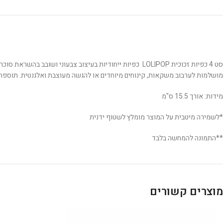
סט 4 כפיות זכוכית LOLIPOP כפיות ייחודיות בעיצוב צבעוני ושובב בהשראת סוכריות על מקל. הכפיות עשויות מזכוכית איכותית ועמידה.
מושלמות לערבוב משקאות, קינוחים מיוחדים או להגשה מעוצבת ואלגנטית. תוספת 
מידות: אורך 15.5 ס"מ
*לשמירה מיטבית על המוצר מומלץ לשטוף ידנית
**התמונה להמחשה בלבד
מוצרים קשורים