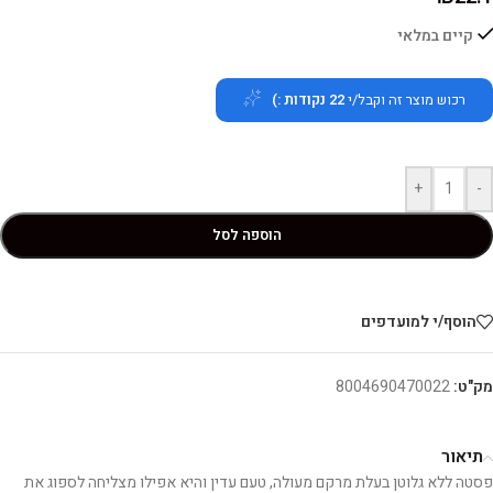
קיים במלאי
רכוש מוצר זה וקבל/י
22
נקודות :)
+
-
הוספה לסל
הוסף/י למועדפים
מק"ט:
8004690470022
תיאור
פסטה ללא גלוטן בעלת מרקם מעולה, טעם עדין והיא אפילו מצליחה לספוג את