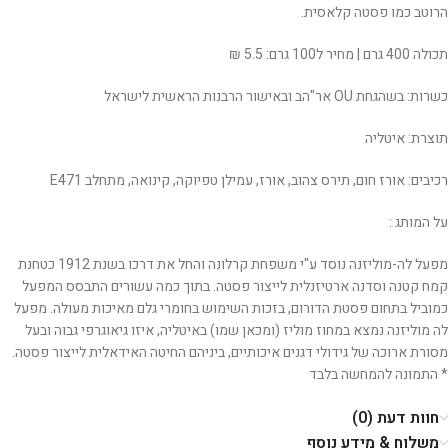
הרוטב כמו פסטה קלאסית.
תכולה 400 גרם | מחיר ל100 גרם: 5.5 ₪
כשרות: בשהגחת OU אר"הב ובאישור הרבנות הראשית לישראל
תוצרת: איטליה
רכיבים: אורז חום, תירס צהוב, אורז, עמילן טפיוקה, קינואה, מתחלב E471
על המותג :
מפעל לה-מוליזנה נוסד ע"י משפחת קרלונה והחל את דרכו בשנת 1912 כטחנת
קמח קטנה וסדנה ארטיזנלית לייצור פסטה. בתוך כמה עשורים התבסס המפעל
כמוביל בתחום פסטת הדורום, בזכות השימוש בחומרי גלם מאיכות מעולה. מפעל
לה מוליזנה נמצא במחוז מוליז (ומכאן שמו) באיטליה, איזו גיאוגרפי גבוה ובעל
מסורת ארוכה של גידולי דגנים איכותיים, ביניהם החיטה האידאלית לייצור פסטה.
* התמונה להמחשה בלבד
חוות דעת (0)
משלוח & מידע נוסף