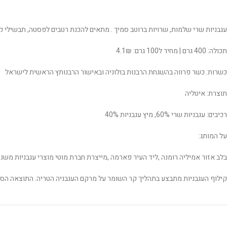
עגבניות שרי שלמות, שרויות ברוטב סמיך . מתאים להכנת רטבים לפסטה, תבשילי ק
תכולה: 400 גרם | מחיר ל100 גרם: 4.1₪
כשרות: כשר פרווה בהשגחת הרבנות בולוניה ובאישור הרבנותץ הראשית לישראל
תוצרת: איטליה
רכיבים: עגבניות שרי 60%, מיץ עגבניות 40%
על המותג:
בלב‭ ‬אזור‭ ‬אמיליה‭ ‬רומנה‭, ‬ליד‭ ‬העיר‭ ‬פארמה‭, ‬מייצרת‭ ‬חברת‭ ‬מוטי ‬מוצרי‭ ‬עגבניות‭ ‬משנת‭ .‬1899‭ ‬העגבניות‭ ‬הינן‭ ‬עגבניות‭ ‬איטלקיות‭ ‬בלבד‭ ‬ותהליך‭ ‬הייצור‭ ‬כולו‭ ‬מתבצע‭ ‬ביום‭ ‬הקטיף, ‬בסדרת‭ ‬תהליכי‭ ‬ייצור‭ ‬מסורתיים‭ ‬לצד‭ ‬פיתוח‭ ‬טכנולוגי‭ ‬מתקדם.
‬קילוף‭ ‬העגבניות‭ ‬מתבצע‭ ‬בתהליך‭ ‬קר‭ ‬השומר‭ ‬על‭ ‬מרקם‭ ‬העגבניה‭ ‬הטריה. ‬התוצאה‭ ‬הסופית‭ ‬המתקבלת‭ ‬היא‭ ‬סידרת‭ ‬‬מוצרי‭ ‬עגבניות‭ ‬באיכות הגבוהה ביותר.