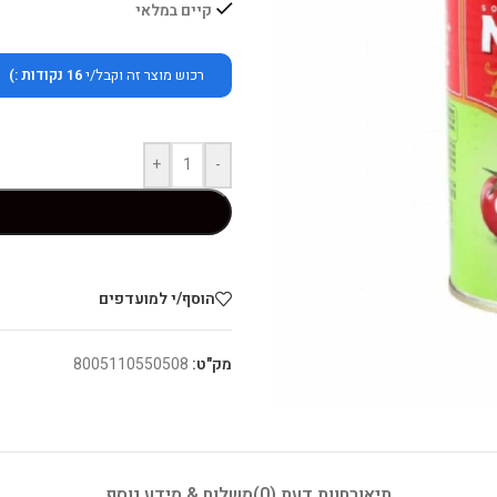
קיים במלאי
רכוש מוצר זה וקבל/י
16
נקודות :)
+
-
הוסף/י למועדפים
מק"ט:
8005110550508
תיאור
חוות דעת (0)
משלוח & מידע נוסף