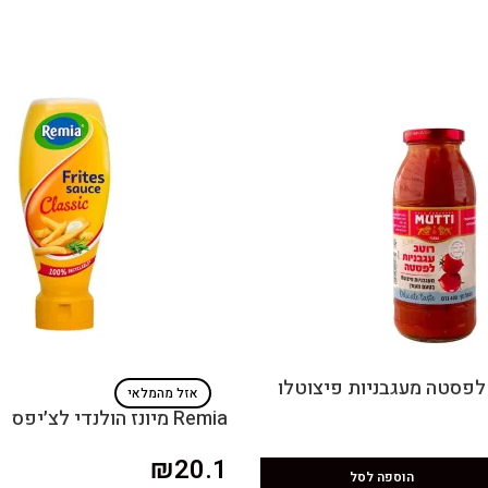
אזל מהמלאי
Remia מיונז הולנדי לצ׳יפס
₪
20.1
הוספה לסל