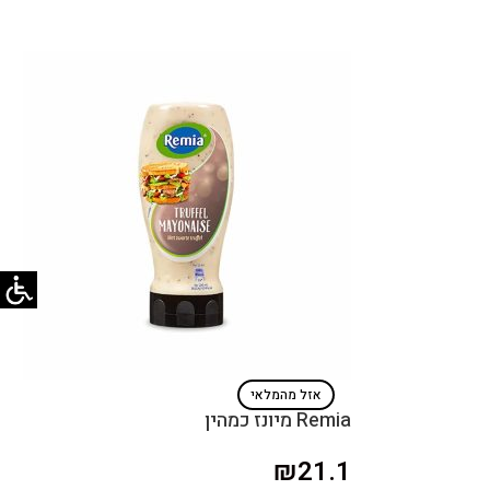
אזל מהמלאי
Remia מיונז כמהין
₪
21.1