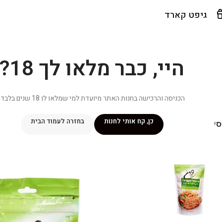
גיפט קארד
היי, כבר מלאו לך 18?
הכניסה והרכישה בחנות האתר מיועדת למי שמלאו לו 18 שנים בלבד.
כן, קח אותי לחנות
בחזרה לעמוד הבית
יפור שלי
מתכונים
מנוי ״אליטה פלוס״
חנות
פרסומים במדיה
צ