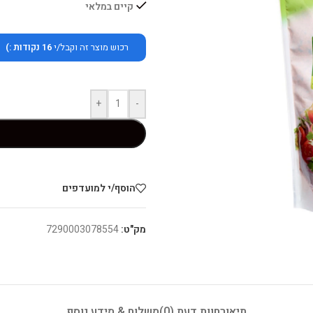
קיים במלאי
רכוש מוצר זה וקבל/י
16
נקודות :)
+
-
הוסף/י למועדפים
מק"ט:
7290003078554
תיאור
חוות דעת (0)
משלוח & מידע נוסף