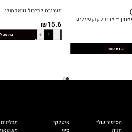
תערובת לתיבול גוואקמולי
ין טאחין – אריזת קוקטיילים
₪
15.6
+
-
הוספה ל
מידע נוסף
הסיפור שלי
איטלקי
תבלינים
חנות
סיני
משקאות