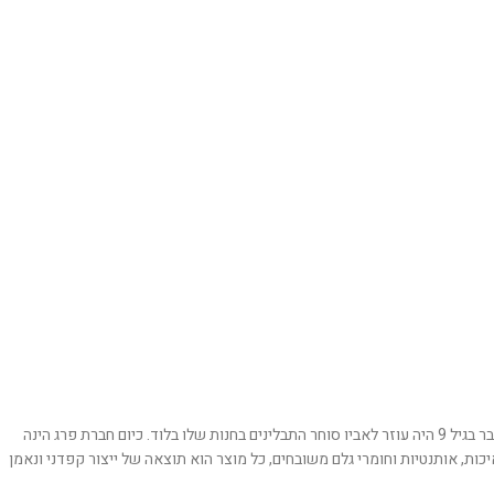
בשנת 1980 פתח חיים את החנות הראשונה של "תבליני פרג" באילת. חיים הוא דור שלישי לתבלינאים, הוא נולד לתוך עולם של טעמים וניחוחות במושב זיתן ליד לוד. כבר בגיל 9 היה עוזר לאביו סוחר התבלינים בחנות שלו בלוד. כיום חברת פרג הינה
ת. הפעילות של החברה מבוססת על איכות, אותנטיות וחומרי גלם משובחים, כל מוצר הוא תוצאה של ייצור קפדני ונאמן