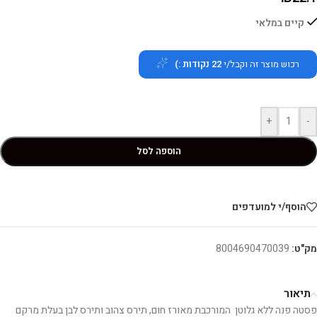
קיים במלאי
רכוש מוצר זה וקבל/י
22
נקודות :)
+
-
הוספה לסל
הוסף/י למועדפים
מק"ט:
8004690470039
תיאור
פסטה פנה ללא גלוטן המורכבת מאורז חום, תירס צהוב ותירס לבן בעלת מרקם