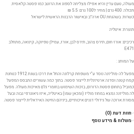
מעולה, טעם עדין והיא אפילו מצליחה לספוג את הרוטב כמו פסטה קלאסית.
תכולה: 400 גרם | מחיר ל100 גרם: 5.5 ₪
כשרות: בשהגחת OU ארה״ב ובאישור הרבנות הראשית לישראל
תוצרת: איטליה
רכיבים: אורז חום, תירס צהוב, תירס לבן, אורז, עמילן טפיוקה, קינואה, מתחלב
E471
על המותג :
מפעל לה-מוליזנה נוסד ע"י משפחת קרלונה והחל את דרכו בשנת 1912 כטחנת
קמח קטנה וסדנה ארטיזנלית לייצור פסטה. בתוך כמה עשורים התבסס המפעל
כמוביל בתחום פסטת הדורום, בזכות השימוש בחומרי גלם מאיכות מעולה. מפעל
לה מוליזנה נמצא במחוז מוליז (ומכאן שמו) באיטליה, איזו גיאוגרפי גבוה ובעל
מסורת ארוכה של גידולי דגנים איכותיים, ביניהם החיטה האידאלית לייצור פסטה.
חוות דעת (0)
משלוח & מידע נוסף