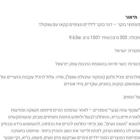
תיאור
פצפוצי בוקר – דגני בוקר לילדים מצופים קקאו עם שוקולד.
תכולה: 300 גרם | מחיר ל100 גרם: 9.63₪
תוצרת: ישראל
כשרות: כשר פרווה בהשגחת הרבנות עמק יזרעאל
אלרגנים: מכיל גלוטן (ממקור שיבולת שועל), סויה. עלול להכיל עקבות מזעריים של
שומשום, קוקוס, בוטנים, שקדים, מיני אגוזים
על המותג:
״שקוף שזה טבעי״ מספרים – לאחר שהפכנו הורים פיתחנו תשוקה ומודעות
לאורח חיים בריא, והתחלנו לבשל ולחפש מזונות וחטיפים טובים, ומשהתקשינו
למצוא "משהו טעים", טוב וכיפי החלטנו להרים את הכפפה, להשתמש בידע ובנסיון
שיש לנו בתחום המזון, לפתח ולייצר את הטוב והמזין ביותר. שיתפנו בחשיבה
ובפיתוח המוצרים המוני ילדים והורים שביקשו מזון טעים, פשוט, בריא, נקי וטבעי