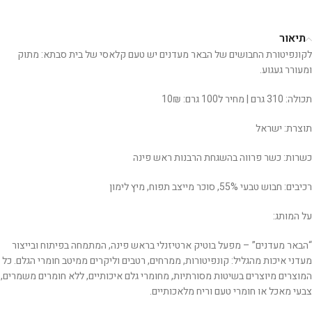
תיאור
לקונפיטורת החבושים של הבאר מעדנים יש טעם קלאסי של בית סבתא: מתוק
ומעורר געגוע.
תכולה: 310 גרם | מחיר ל100 גרם: 10₪
תוצרת: ישראל
כשרות: כשר פרווה בהשגחת הרבנות ראש פינה
רכיבים: חבוש טבעי 55%, סוכר מייצב תפוח, מיץ לימון
על המותג:
“הבאר מעדנים” – מפעל בוטיק ארטיזנלי בראש פינה, המתמחה בפיתוח ובייצור
מעדני איכות מהגליל: קונפיטורות, ממרחים, רטבים וליקרים ממיטב חומרי הגלם. כל
המוצרים מיוצרים בשיטות מסורתיות, מחומרי גלם איכותיים, ללא חומרים משמרים,
צבעי מאכל או חומרי טעם וריח מלאכותיים.