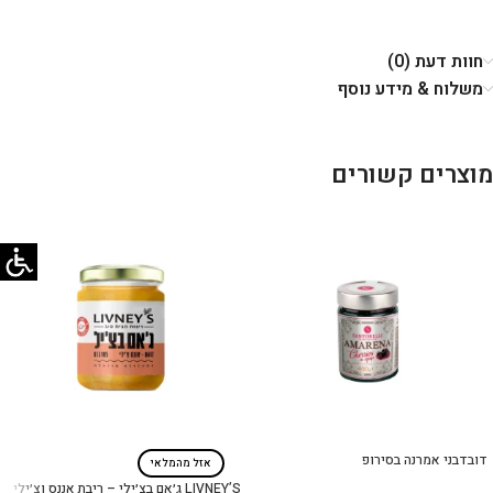
חוות דעת (0)
משלוח & מידע נוסף
מוצרים קשורים
דובדבני אמרנה בסירופ
אזל מהמלאי
LIVNEY’S ג׳אם בצ׳ילי – ריבת אננס וצ׳ילי