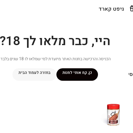
גיפט קארד
היי, כבר מלאו לך 18?
הכניסה והרכישה בחנות האתר מיועדת למי שמלאו לו 18 שנים בלבד.
כן, קח אותי לחנות
בחזרה לעמוד הבית
יפור שלי
מתכונים
מנוי ״אליטה פלוס״
חנות
פרסומים במדיה
צ