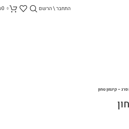
התחבר \ הרשם
0
₪
0
פרג – קינמון טחון
ון