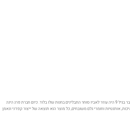
בשנת 1980 פתח חיים את החנות הראשונה של "תבליני פרג" באילת. חיים הוא דור שלישי לתבלינאים, הוא נולד לתוך עולם של טעמים וניחוחות במושב זיתן ליד לוד. כבר בגיל 9 היה עוזר לאביו סוחר התבלינים בחנות שלו בלוד. כיום חברת פרג הינה
ת. הפעילות של החברה מבוססת על איכות, אותנטיות וחומרי גלם משובחים, כל מוצר הוא תוצאה של ייצור קפדני ונאמן