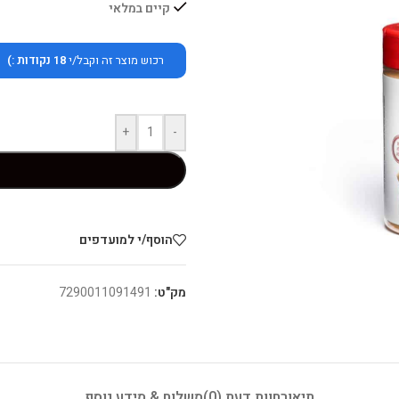
קיים במלאי
רכוש מוצר זה וקבל/י
18
נקודות :)
+
-
הוסף/י למועדפים
מק"ט:
7290011091491
תיאור
חוות דעת (0)
משלוח & מידע נוסף