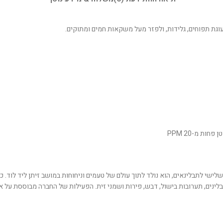
ות מ-20 PPM
 החברות המובילות בישראל בתחום התבלינים, החברה מציעה למעלה מ-100 תבלינים, תערובות בישול, דבש, פירות ושמני זי