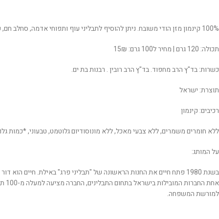
100% קינמון מזן הודי משובח. ניתן להוסיף לתבליני עוף ותפוחי אדמה, סחלב חם, עוגת תפוחים, גלידות, ולפזר מעל משקאות חמים ומתוקים.
תכולה: 120 גרם | מחיר ל100 גרם: 15₪
כשרות: בד"ץ הרב מחפוד. בד"ץ הרב רובין . רבנות בת ים.
תוצרת: ישראל
רכיבים: קינמון
ללא חומרים משמרים, ללא צבעי מאכל, ללא מונוסודיום גלוטמט, טבעוני, *כמות גלוטן פח
על המותג:
אחת
למורשת המשפחה.